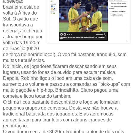
a seleção
brasileira está de
volta à África do
Sul. O avião que
transportava a
delegação chegou
a Joanesburgo por
volta das 19h20m
de Brasília (0h20
de terça no horário local). O voo foi bastante tranquilo, sem
muitas turbulências.
No início, os jogadores ficaram descansando em seus
lugares, usando fones de ouvido para escutar música.
Depois, Robinho ligou o Ipod em uma caixa de som,
aumentou o volume e passou a comandar as "pick-ups" com
muito pagode e hip-hop. Brincalhão, Elano pegou uma
corneta e ficou tocando também.
O clima ficou bastante descontraído e logo se formaram
pequenos grupos de conversa. Desta vez não houve a
tradicional batucada dos jogadores. E as aeromocas
aproveitaram para tirar fotos com alguns craques de
recordação.
O voo durou cerca de 3h20m. Robinho, autor de dois gols