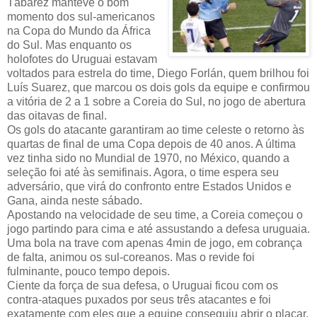
Tábarez manteve o bom
momento dos sul-americanos
na Copa do Mundo da África
do Sul. Mas enquanto os
holofotes do Uruguai estavam
voltados para estrela do time, Diego Forlán, quem brilhou foi
Luís Suarez, que marcou os dois gols da equipe e confirmou
a vitória de 2 a 1 sobre a Coreia do Sul, no jogo de abertura
das oitavas de final.
Os gols do atacante garantiram ao time celeste o retorno às
quartas de final de uma Copa depois de 40 anos. A última
vez tinha sido no Mundial de 1970, no México, quando a
seleção foi até às semifinais. Agora, o time espera seu
adversário, que virá do confronto entre Estados Unidos e
Gana, ainda neste sábado.
Apostando na velocidade de seu time, a Coreia começou o
jogo partindo para cima e até assustando a defesa uruguaia.
Uma bola na trave com apenas 4min de jogo, em cobrança
de falta, animou os sul-coreanos. Mas o revide foi
fulminante, pouco tempo depois.
Ciente da força de sua defesa, o Uruguai ficou com os
contra-ataques puxados por seus três atacantes e foi
exatamente com eles que a equipe conseguiu abrir o placar.