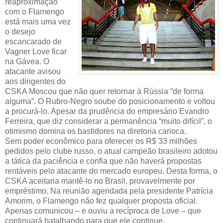
reaproximação
com o Flamengo
está mais uma vez
o desejo
escancarado de
Vagner Love ficar
na Gávea. O
atacante avisou
aos dirigentes do
CSKA Moscou que não quer retornar à Rússia “de forma
alguma”. O Rubro-Negro soube do posicionamento e voltou
a procurá-lo. Apesar da prudência do empresário Evandro
Ferreira, que diz considerar a permanência “muito difícil”, o
otimismo domina os bastidores na diretoria carioca.
Sem poder econômico para oferecer os R$ 33 milhões
pedidos pelo clube russo, o atual campeão brasileiro adotou
a tática da paciência e confia que não haverá propostas
rentáveis pelo atacante do mercado europeu. Desta forma, o
CSKA aceitaria mantê-lo no Brasil, provavelmente por
empréstimo. Na reunião agendada pela presidente Patrícia
Amorim, o Flamengo não fez qualquer proposta oficial.
Apenas comunicou – e ouviu a recíproca de Love – que
continuará batalhando para que ele continue.