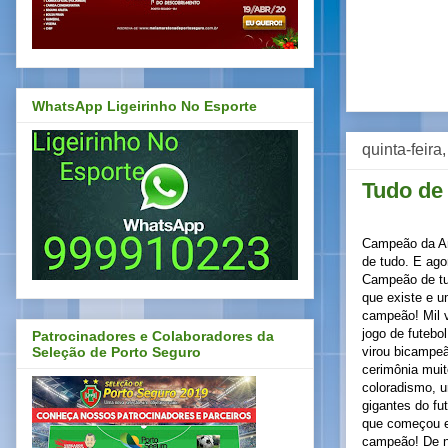
WhatsApp Ligeirinho No Esporte
quinta-feira
Tudo de 
Campeão da A
de tudo. E ag
Campeão de tu
que existe e 
campeão! Mil 
jogo de futebo
Patrocinadores e Colaboradores da
virou bicampe
Seleção de Porto Seguro
cerimônia muit
coloradismo, u
gigantes do fu
que começou e
campeão! De 