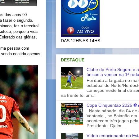
mas dos anos 90
a fazer o segundo,
inado, fez o terceiro!
ufoco, porque a vida
Colorado das glórias,
DAS 12HS AS 14HS
u uma pessoa com
, sendo contida apenas
DESTAQUE
Clube de Porto Seguro e a
únicos a vencer na 1ª rod
Foi dada a largada no ma
estadual do Norte/Nordes
começou neste final de s
na frente foi um...
Copa Cinquentão 2026 ⚽
Neste sábado, dia 04 de a
Ventania , no Baianão em 
acontecem três jogos pela
Presidente: Djalm...
Vídeo emocionante no Est