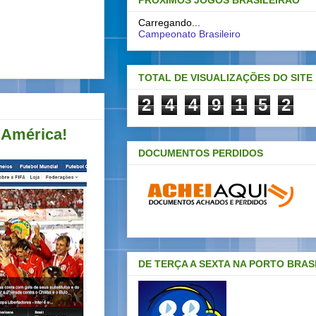
PRÓXIMOS JOGOS BRASILEIRAO
Carregando...
Campeonato Brasileiro
TOTAL DE VISUALIZAÇÕES DO SITE
2
4
4
9
1
5
2
 América!
DOCUMENTOS PERDIDOS
DE TERÇA A SEXTA NA PORTO BRAS