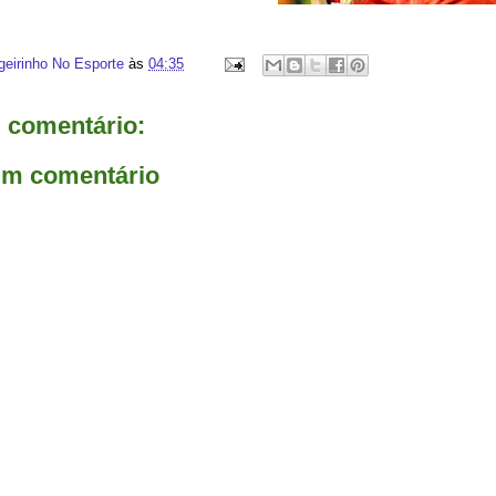
geirinho No Esporte
às
04:35
comentário:
um comentário