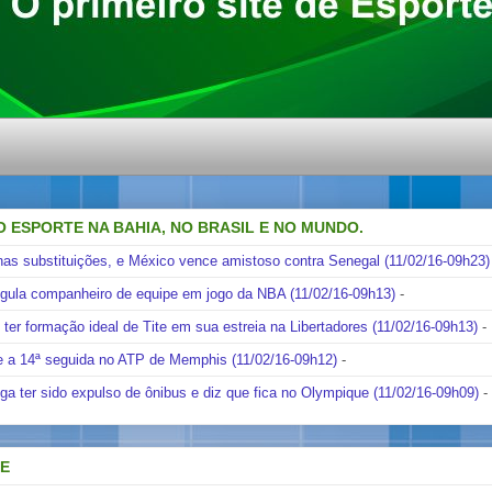
O ESPORTE NA BAHIA, NO BRASIL E NO MUNDO.
nas substituições, e México vence amistoso contra Senegal (11/02/16-09h23)
ngula companheiro de equipe em jogo da NBA (11/02/16-09h13)
-
i ter formação ideal de Tite em sua estreia na Libertadores (11/02/16-09h13)
-
e a 14ª seguida no ATP de Memphis (11/02/16-09h12)
-
ga ter sido expulso de ônibus e diz que fica no Olympique (11/02/16-09h09)
-
DE