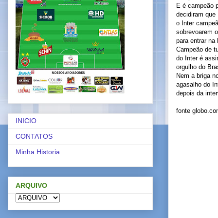
E é campeão p
decidiram que 
o Inter campeã
sobrevoarem o
para entrar na
Campeão de tud
do Inter é ass
orgulho do Bra
Nem a briga no
agasalho do In
depois da inter
fonte globo.c
INICIO
CONTATOS
Minha Historia
ARQUIVO