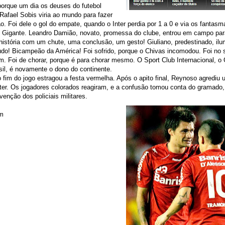
orque um dia os deuses do futebol
Rafael Sobis viria ao mundo para fazer
o. Foi dele o gol do empate, quando o Inter perdia por 1 a 0 e via os fantas
 Gigante. Leandro Damião, novato, promessa do clube, entrou em campo par
 história com um chute, uma conclusão, um gesto! Giuliano, predestinado, ilum
o! Bicampeão da América! Foi sofrido, porque o Chivas incomodou. Foi no s
im. Foi de chorar, porque é para chorar mesmo. O Sport Club Internacional, o 
sil, é novamente o dono do continente.
 fim do jogo estragou a festa vermelha. Após o apito final, Reynoso agredi
ter. Os jogadores colorados reagiram, e a confusão tomou conta do gramado
venção dos policiais militares.
om