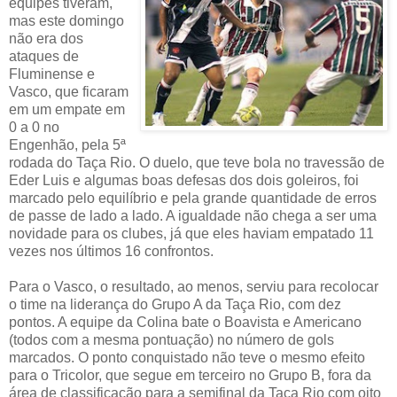
equipes tiveram,
mas este domingo
não era dos
ataques de
Fluminense e
Vasco, que ficaram
em um empate em
0 a 0 no
Engenhão, pela 5ª
rodada do Taça Rio. O duelo, que teve bola no travessão de
Eder Luis e algumas boas defesas dos dois goleiros, foi
marcado pelo equilíbrio e pela grande quantidade de erros
de passe de lado a lado. A igualdade não chega a ser uma
novidade para os clubes, já que eles haviam empatado 11
vezes nos últimos 16 confrontos.
Para o Vasco, o resultado, ao menos, serviu para recolocar
o time na liderança do Grupo A da Taça Rio, com dez
pontos. A equipe da Colina bate o Boavista e Americano
(todos com a mesma pontuação) no número de gols
marcados. O ponto conquistado não teve o mesmo efeito
para o Tricolor, que segue em terceiro no Grupo B, fora da
área de classificação para a semifinal da Taça Rio com oito