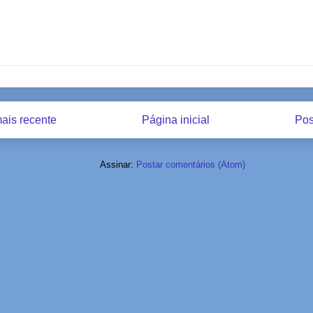
ais recente
Página inicial
Pos
Assinar:
Postar comentários (Atom)