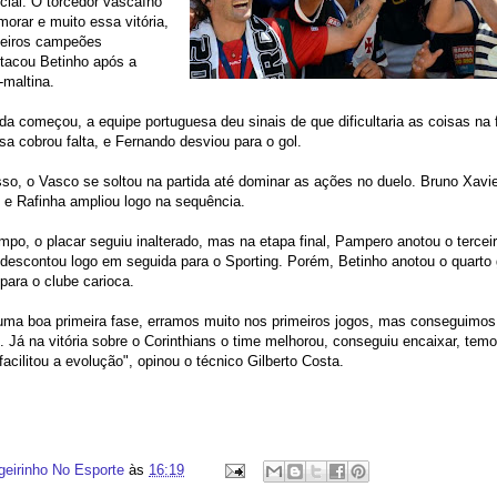
ial. O torcedor vascaíno
rar e muito essa vitória,
eiros campeões
stacou Betinho após a
-maltina.
da começou, a equipe portuguesa deu sinais de que dificultaria as coisas na f
sa cobrou falta, e Fernando desviou para o gol.
so, o Vasco se soltou na partida até dominar as ações no duelo. Bruno Xavi
, e Rafinha ampliou logo na sequência.
po, o placar seguiu inalterado, mas na etapa final, Pampero anotou o tercei
 descontou logo em seguida para o Sporting. Porém, Betinho anotou o quarto 
o para o clube carioca.
uma boa primeira fase, erramos muito nos primeiros jogos, mas conseguimos
. Já na vitória sobre o Corinthians o time melhorou, conseguiu encaixar, tem
facilitou a evolução", opinou o técnico Gilberto Costa.
geirinho No Esporte
às
16:19