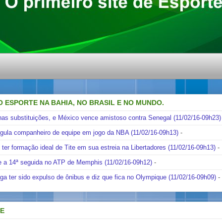
O ESPORTE NA BAHIA, NO BRASIL E NO MUNDO.
nas substituições, e México vence amistoso contra Senegal (11/02/16-09h23)
ngula companheiro de equipe em jogo da NBA (11/02/16-09h13)
-
i ter formação ideal de Tite em sua estreia na Libertadores (11/02/16-09h13)
-
e a 14ª seguida no ATP de Memphis (11/02/16-09h12)
-
ga ter sido expulso de ônibus e diz que fica no Olympique (11/02/16-09h09)
-
DE