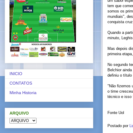
um sabor espec
tem que comemo
somos os prim
mundiais", de
conquista cruz
Quando a parti
minuto, Leghis
Mas depois dis
primeira etapa
No segundo tem
Belchior ainda
INICIO
definiu o títul
CONTATOS
"Não fizemos 
o time cresceu
Minha Historia
técnico e isso 
Fonte Uol
ARQUIVO
Postado por
Li