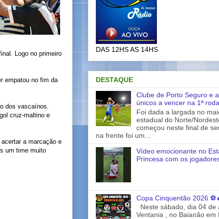
DAS 12HS AS 14HS
inal. Logo no primeiro
DESTAQUE
er empatou no fim da
Clube de Porto Seguro e a
únicos a vencer na 1ª rod
ro dos vascaínos.
Foi dada a largada no ma
gol cruz-maltino e
estadual do Norte/Nordes
começou neste final de s
na frente foi um...
 acertar a marcação e
os um time muito
Vídeo emocionante no Est
Princesa com os jogadores
Copa Cinquentão 2026 ⚽
Neste sábado, dia 04 de a
Ventania , no Baianão em 