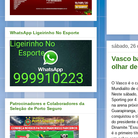
WhatsApp Ligeirinho No Esporte
sábado, 26 
Vasco ba
olhar de
O Vasco é o c
Mundialito de c
Neste sábado, 
Sporting por 4
Patrocinadores e Colaboradores da
na arena próx
Seleção de Porto Seguro
Guarapiranga,
conquistou o t
do presidente 
Dinamite."Essa
é o primeiro t