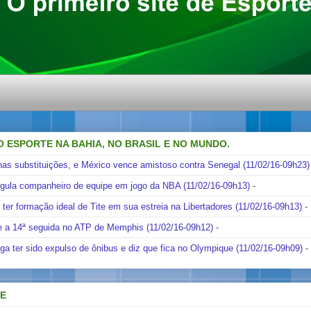
O ESPORTE NA BAHIA, NO BRASIL E NO MUNDO.
nas substituições, e México vence amistoso contra Senegal (11/02/16-09h23)
ngula companheiro de equipe em jogo da NBA (11/02/16-09h13)
-
i ter formação ideal de Tite em sua estreia na Libertadores (11/02/16-09h13)
-
e a 14ª seguida no ATP de Memphis (11/02/16-09h12)
-
ga ter sido expulso de ônibus e diz que fica no Olympique (11/02/16-09h09)
-
DE