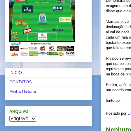
Demonstrando t
exagerou em d
disse que o ca
“Jamais privei
declaração [cr
ai vai de cada
cada um fala o
bastante experi
que faltava car
Rivaldo se rev
que era boicot
reprovou a pos
INICIO
na boca de ni
CONTATOS
Porém, após t
um acordo com
Minha Historia
fonte uol
ARQUIVO
Postado por
Li
Nenhum 