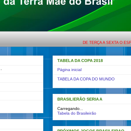
DE TERÇA A SEXTA O ESPORTE
TABELA DA COPA 2018
-
Página inicial
TABELA DA COPA DO MUNDO
BRASILIERÃO SERIA A
Carregando...
Tabela do Brasileirão