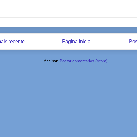
ais recente
Página inicial
Pos
Assinar:
Postar comentários (Atom)