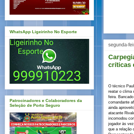
WhatsApp Ligeirinho No Esporte
segunda-fei
Carpegi
críticas
O técnico Pau
reatar o clima
feira. Bancado 
Patrocinadores e Colaboradores da
comandante afi
Seleção de Porto Seguro
ainda aproveit
atacante Rival
incomodou com
jogador às ve
que a relação 