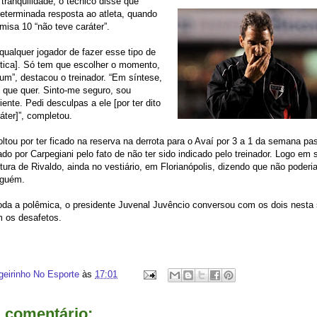
ranquilidade, o técnico disse que
eterminada resposta ao atleta, quando
misa 10 “não teve caráter”.
 qualquer jogador de fazer esse tipo de
ítica]. Só tem que escolher o momento,
 um”, destacou o treinador. “Em síntese,
 que quer. Sinto-me seguro, sou
ente. Pedi desculpas a ele [por ter dito
áter]”, completou.
oltou por ter ficado na reserva na derrota para o Avaí por 3 a 1 da semana pa
ado por Carpegiani pelo fato de não ter sido indicado pelo treinador. Logo em 
tura de Rivaldo, ainda no vestiário, em Florianópolis, dizendo que não poderi
nguém.
oda a polêmica, o presidente Juvenal Juvêncio conversou com os dois nesta
 os desafetos.
geirinho No Esporte
às
17:01
comentário: