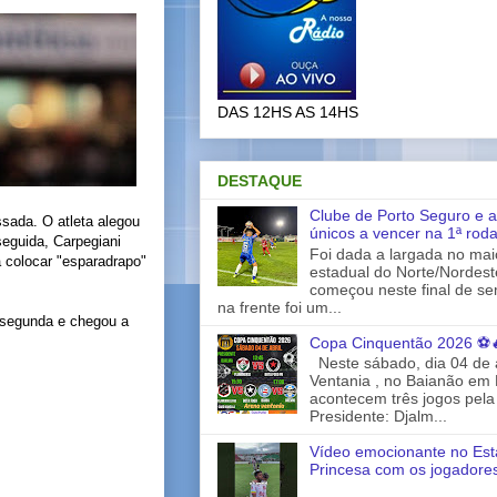
DAS 12HS AS 14HS
DESTAQUE
Clube de Porto Seguro e a
ssada. O atleta alegou
únicos a vencer na 1ª rod
seguida, Carpegiani
Foi dada a largada no ma
a colocar "esparadrapo"
estadual do Norte/Nordes
começou neste final de s
na frente foi um...
 segunda e chegou a
Copa Cinquentão 2026 ⚽
Neste sábado, dia 04 de a
Ventania , no Baianão em 
acontecem três jogos pela
Presidente: Djalm...
Vídeo emocionante no Est
Princesa com os jogadores