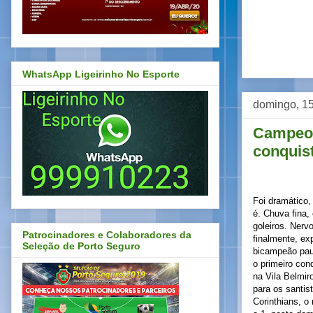
WhatsApp Ligeirinho No Esporte
domingo, 15
Campeon
conquis
Foi dramático,
é. Chuva fina,
goleiros. Nerv
Patrocinadores e Colaboradores da
finalmente, ex
Seleção de Porto Seguro
bicampeão paul
o primeiro con
na Vila Belmir
para os santis
Corinthians, o m