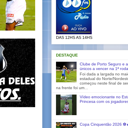
DAS 12HS AS 14HS
DESTAQUE
Clube de Porto Seguro e a
únicos a vencer na 1ª rod
Foi dada a largada no ma
estadual do Norte/Nordes
começou neste final de s
na frente foi um...
Vídeo emocionante no Est
Princesa com os jogadores
Copa Cinquentão 2026 ⚽