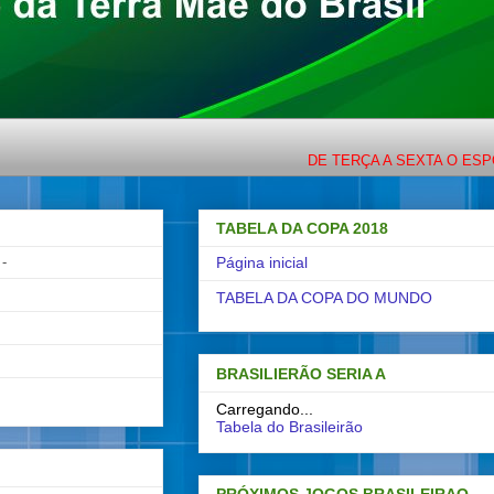
DE TERÇA A SEXTA O ESPORTE C
TABELA DA COPA 2018
-
Página inicial
TABELA DA COPA DO MUNDO
BRASILIERÃO SERIA A
Carregando...
Tabela do Brasileirão