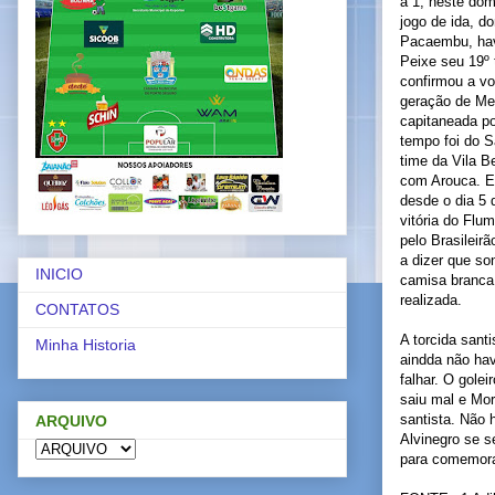
a 1, neste dom
jogo de ida, d
Pacaembu, havi
Peixe seu 19º 
confirmou a vo
geração de Men
capitaneada p
tempo foi do S
time da Vila B
com Arouca. E
desde o dia 5 
vitória do Flum
pelo Brasileir
a dizer que so
INICIO
camisa branca
realizada.
CONTATOS
A torcida sant
Minha Historia
aindda não hav
falhar. O golei
saiu mal e Mor
santista. Não
ARQUIVO
Alvinegro se se
para comemorar