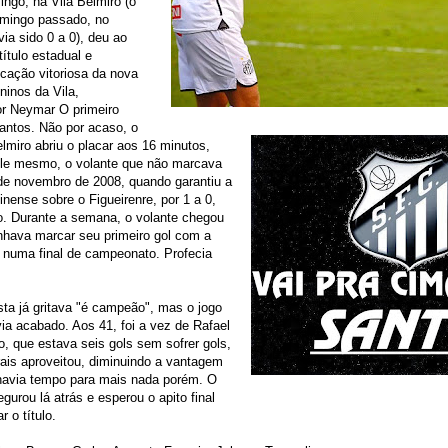
ingo, na Vila Belmiro (o
omingo passado, no
a sido 0 a 0), deu ao
título estadual e
cação vitoriosa da nova
inos da Vila,
or Neymar O primeiro
antos. Não por acaso, o
elmiro abriu o placar aos 16 minutos,
le mesmo, o volante que não marcava
de novembro de 2008, quando garantiu a
inense sobre o Figueirenre, por 1 a 0,
ão. Durante a semana, o volante chegou
nhava marcar seu primeiro gol com a
 numa final de campeonato. Profecia
ista já gritava "é campeão", mas o jogo
ia acabado. Aos 41, foi a vez de Rafael
ro, que estava seis gols sem sofrer gols,
ais aproveitou, diminuindo a vantagem
 havia tempo para mais nada porém. O
gurou lá atrás e esperou o apito final
 o título.