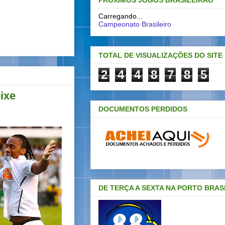
PRÓXIMOS JOGOS BRASILEIRAO
Carregando...
Campeonato Brasileiro
TOTAL DE VISUALIZAÇÕES DO SITE
2
4
4
8
7
8
5
ixe
DOCUMENTOS PERDIDOS
DE TERÇA A SEXTA NA PORTO BRAS