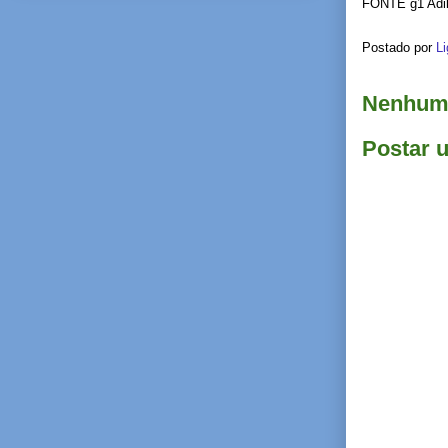
FONTE g1 Adils
Postado por
Li
Nenhum 
Postar 