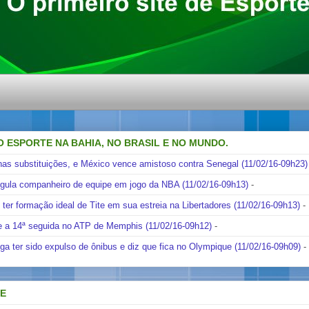
O ESPORTE NA BAHIA, NO BRASIL E NO MUNDO.
nas substituições, e México vence amistoso contra Senegal (11/02/16-09h23)
ngula companheiro de equipe em jogo da NBA (11/02/16-09h13)
-
i ter formação ideal de Tite em sua estreia na Libertadores (11/02/16-09h13)
-
e a 14ª seguida no ATP de Memphis (11/02/16-09h12)
-
ga ter sido expulso de ônibus e diz que fica no Olympique (11/02/16-09h09)
-
DE