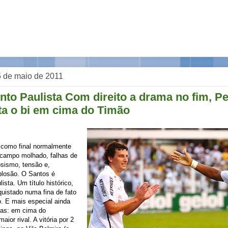
 de maio de 2011
to Paulista Com direito a drama no fim, Pe
ta o bi em cima do Timão
 como final normalmente
 campo molhado, falhas de
osismo, tensão e,
plosão. O Santos é
ista. Um título histórico,
quistado numa fina de fato
o. E mais especial ainda
tas: em cima do
aior rival. A vitória por 2