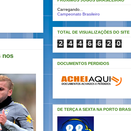
PRÓXIMOS JOGOS BRASILEIRAO
Carregando...
Campeonato Brasileiro
TOTAL DE VISUALIZAÇÕES DO SITE
2
4
4
6
6
2
0
s nos
DOCUMENTOS PERDIDOS
DE TERÇA A SEXTA NA PORTO BRAS