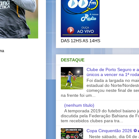
DAS 12HS AS 14HS
ina
DESTAQUE
Clube de Porto Seguro e a
únicos a vencer na 1ª rod
Foi dada a largada no ma
estadual do Norte/Nordes
começou neste final de s
na frente foi um...
(nenhum título)
A temporada 2019 do futebol baiano 
discutida pela Federação Bahiana de Fu
tem recebidos clubes para tra...
Copa Cinquentão 2026 ⚽
Neste sábado, dia 04 de a