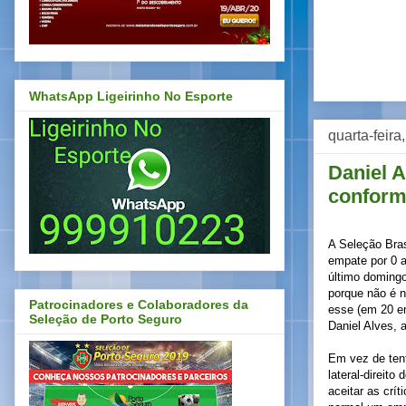
WhatsApp Ligeirinho No Esporte
quarta-feira
Daniel A
conform
A Seleção Bras
empate por 0 a
último doming
porque não é n
Patrocinadores e Colaboradores da
esse (em 20 en
Seleção de Porto Seguro
Daniel Alves, 
Em vez de ten
lateral-direit
aceitar as crí