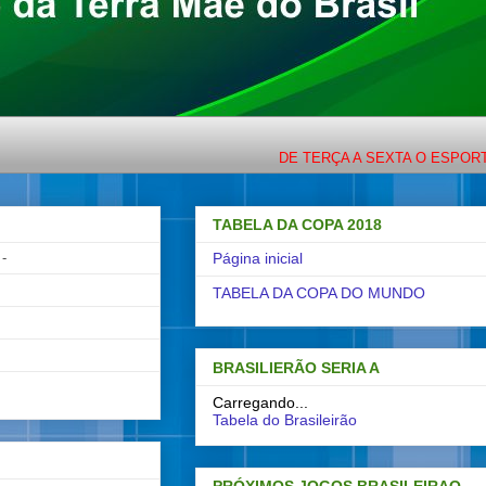
DE TERÇA A SEXTA O ESPORTE COM 
TABELA DA COPA 2018
-
Página inicial
TABELA DA COPA DO MUNDO
BRASILIERÃO SERIA A
Carregando...
Tabela do Brasileirão