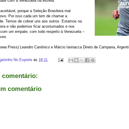
ate com a Venezuela na estreia.
 aceitável, porque a Seleção Brasileira mal
ovo. Por isso cada um tem de chamar a
ade. Temos de cobrar uns aos outros. Estamos na
leira e não podemos ficar acostumados e nos
com um empate, com todo respeito à Venezuela –
lves.
Mowa Press) Leandro Canônico e Márcio Iannacca Direto de Campana, Argent
geirinho No Esporte
às
18:11
comentário:
um comentário