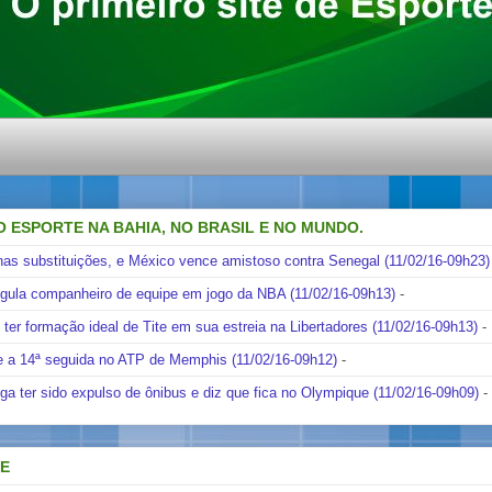
O ESPORTE NA BAHIA, NO BRASIL E NO MUNDO.
nas substituições, e México vence amistoso contra Senegal (11/02/16-09h23)
ngula companheiro de equipe em jogo da NBA (11/02/16-09h13)
-
i ter formação ideal de Tite em sua estreia na Libertadores (11/02/16-09h13)
-
e a 14ª seguida no ATP de Memphis (11/02/16-09h12)
-
ga ter sido expulso de ônibus e diz que fica no Olympique (11/02/16-09h09)
-
DE