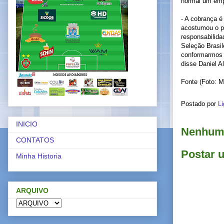
normal um emp
- A cobrança é
acostumou o p
responsabilid
Seleção Brasi
conformarmos 
disse Daniel A
Fonte (Foto: 
Postado por
Li
INICIO
Nenhum 
CONTATOS
Postar 
Minha Historia
ARQUIVO