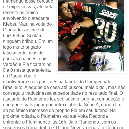
Flamengo fosse cercado
de expectativas, até pela
recente polêmica
envolvendo o atacante
Kleber. Mas, na volta do
Gladiador ao time de
Luiz Felipe Scolari,
ninguém brilhou. Em um
jogo muito brigado
taticamente, mas de
poucas chances reais,
Verdão e Fla ficaram no
0 a 0 nesta quarta-feira,
no Pacaembu, e
mantiveram suas posições na tabela do Campeonato
Brasileiro. A equipe da casa até buscou mais o gol, mas não
conseguiu traduzir essa superioridade no resultado final. O
atacante do Palmeiras fez seu sétimo jogo na competição e
não pode mais jogar por outro clube da Série A, dando fim
ao polêmico interesse do próprio Fla em seu futebol.Na
próxima rodada, o Palmeiras vai até Volta Redonda
enfrentar o Fluminense, às 16h. Já o Flamengo, sem os
suspensos Ronaldinho e Thiago Neves, pegará o Ceará no