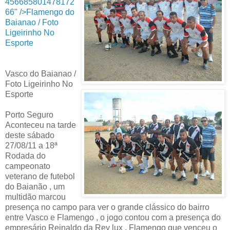
456685801478172
66" />
Flamengo do
Baianao / Foto
Ligeirinho No
Esporte
Vasco do Baianao /
Foto Ligeirinho No
Esporte
Porto Seguro
Aconteceu na tarde
deste sábado
27/08/11 a 18ª
Rodada do
campeonato
veterano de futebol
do Baianão , um
multidão marcou
presença no campo para ver o grande clássico do bairro
entre Vasco e Flamengo , o jogo contou com a presença do
empresário Reinaldo da Rey lux , Flamengo que venceu o