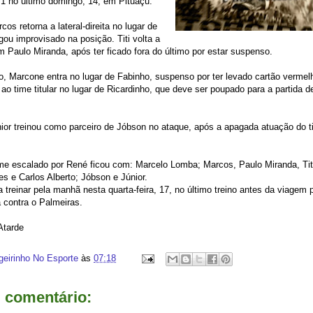
1 no último domingo, 14, em Pituaçu.
os retorna a lateral-direita no lugar de
gou improvisado na posição. Titi volta a
m Paulo Miranda, após ter ficado fora do último por estar suspenso.
 Marcone entra no lugar de Fabinho, suspenso por ter levado cartão vermelho
 ao time titular no lugar de Ricardinho, que deve ser poupado para a partida 
ior treinou como parceiro de Jóbson no ataque, após a apagada atuação do ti
me escalado por René ficou com: Marcelo Lomba; Marcos, Paulo Miranda, Titi
s e Carlos Alberto; Jóbson e Júnior.
a treinar pela manhã nesta quarta-feira, 17, no último treino antes da viagem 
a contra o Palmeiras.
Atarde
geirinho No Esporte
às
07:18
comentário: