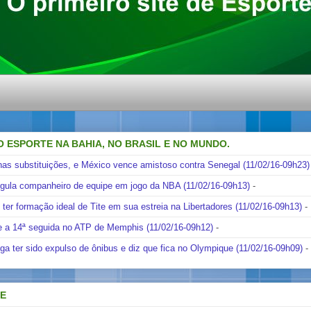
O ESPORTE NA BAHIA, NO BRASIL E NO MUNDO.
nas substituições, e México vence amistoso contra Senegal (11/02/16-09h23)
ngula companheiro de equipe em jogo da NBA (11/02/16-09h13)
-
i ter formação ideal de Tite em sua estreia na Libertadores (11/02/16-09h13)
-
e a 14ª seguida no ATP de Memphis (11/02/16-09h12)
-
ga ter sido expulso de ônibus e diz que fica no Olympique (11/02/16-09h09)
-
DE