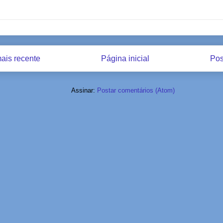
ais recente
Página inicial
Pos
Assinar:
Postar comentários (Atom)