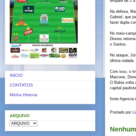
empate de 1 a 
Na defesa, Marc
Gabriel, que jo
fazer dupla co
No meio-campo,
Diones retorna
o Santos.
No ataque, Jún
última rodada.
Com isso, o ti
INICIO
Marcone, Dione
O Bahia volta 
CONTATOS
capital paulist
Minha Historia
fonte Agencia 
Postado por
Li
ARQUIVO
Nenhum 