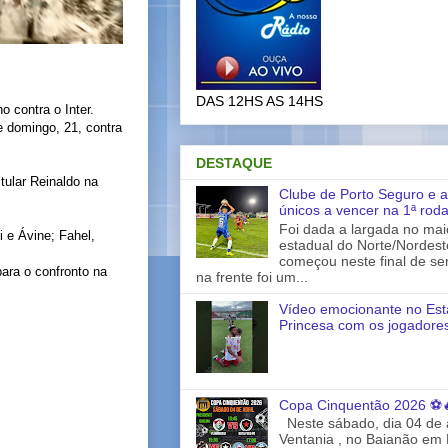
DAS 12HS AS 14HS
 contra o Inter.
de domingo, 21, contra
DESTAQUE
tular Reinaldo na
Clube de Porto Seguro e a
únicos a vencer na 1ª rod
Foi dada a largada no ma
 e Ávine; Fahel,
estadual do Norte/Nordes
começou neste final de s
para o confronto na
na frente foi um...
Vídeo emocionante no Est
Princesa com os jogadores
Copa Cinquentão 2026 ⚽
Neste sábado, dia 04 de a
Ventania , no Baianão em 