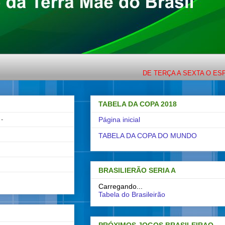
DE TERÇA A SEXTA O ESPORTE 
TABELA DA COPA 2018
-
Página inicial
TABELA DA COPA DO MUNDO
BRASILIERÃO SERIA A
Carregando...
Tabela do Brasileirão