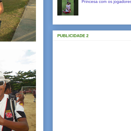
Princesa com os jogadores
PUBLICIDADE 2