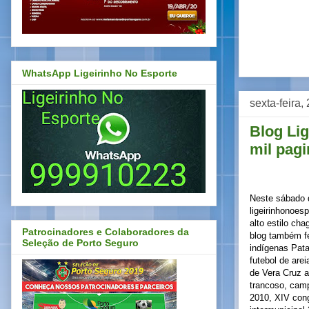
WhatsApp Ligeirinho No Esporte
sexta-feira
Blog Li
mil pagi
Neste sábado 
ligeirinhonoes
alto estilo ch
Patrocinadores e Colaboradores da
blog também fe
Seleção de Porto Seguro
indígenas Pata
futebol de are
de Vera Cruz a
trancoso, camp
2010, XIV con