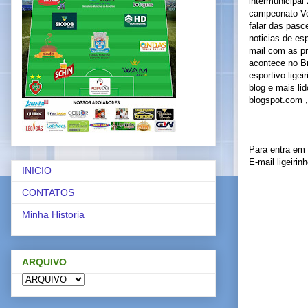
intermunicipal
campeonato Ve
falar das pasc
noticias de es
mail com as pr
acontece no B
esportivo.lige
blog e mais li
blogspot.com ,
Para entra em
E-mail ligeiri
INICIO
CONTATOS
Minha Historia
ARQUIVO