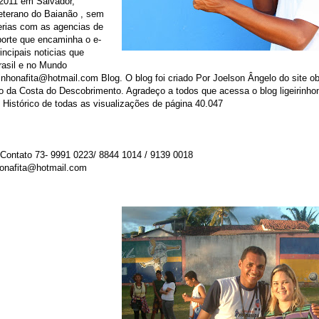
 2011 em Salvador,
terano do Baianão , sem
erias com as agencias de
porte que encaminha o e-
incipais noticias que
rasil e no Mundo
irinhonafita@hotmail.com Blog. O blog foi criado Por Joelson Ângelo do site o
do da Costa do Descobrimento. Agradeço a todos que acessa o blog ligeirinho
 Histórico de todas as visualizações de página 40.047
 Contato 73- 9991 0223/ 8844 1014 / 9139 0018
nhonafita@hotmail.com