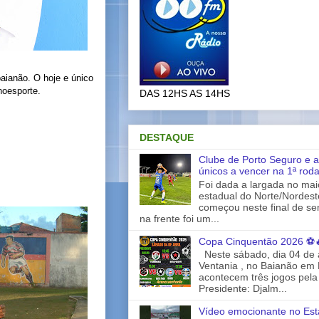
baianão. O hoje e único
noesporte.
DAS 12HS AS 14HS
DESTAQUE
Clube de Porto Seguro e a
únicos a vencer na 1ª rod
Foi dada a largada no ma
estadual do Norte/Nordes
começou neste final de s
na frente foi um...
Copa Cinquentão 2026 ⚽
Neste sábado, dia 04 de a
Ventania , no Baianão em 
acontecem três jogos pela
Presidente: Djalm...
Vídeo emocionante no Est