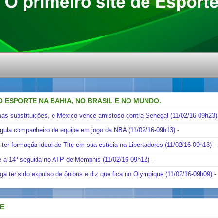
O ESPORTE NA BAHIA, NO BRASIL E NO MUNDO.
nas substituições, e México vence amistoso contra Senegal (11/02/16-09h23)
ngula companheiro de equipe em jogo da NBA (11/02/16-09h13)
-
i ter formação ideal de Tite em sua estreia na Libertadores (11/02/16-09h13)
-
e a 14ª seguida no ATP de Memphis (11/02/16-09h12)
-
ga ter sido expulso de ônibus e diz que fica no Olympique (11/02/16-09h09)
-
DE