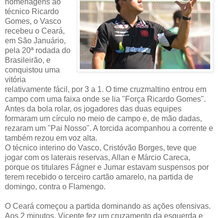
homenagens ao
técnico Ricardo
Gomes, o Vasco
recebeu o Ceará,
em São Januário,
pela 20ª rodada do
Brasileirão, e
conquistou uma
vitória
relativamente fácil, por 3 a 1. O time cruzmaltino entrou em
campo com uma faixa onde se lia "Força Ricardo Gomes".
Antes da bola rolar, os jogadores das duas equipes
formaram um círculo no meio de campo e, de mão dadas,
rezaram um "Pai Nosso". A torcida acompanhou a corrente e
também rezou em voz alta.
O técnico interino do Vasco, Cristóvão Borges, teve que
jogar com os laterais reservas, Allan e Márcio Careca,
porque os titulares Fágner e Jumar estavam suspensos por
terem recebido o terceiro cartão amarelo, na partida de
domingo, contra o Flamengo.
O Ceará começou a partida dominando as ações ofensivas.
Aos 2 minutos, Vicente fez um cruzamento da esquerda e