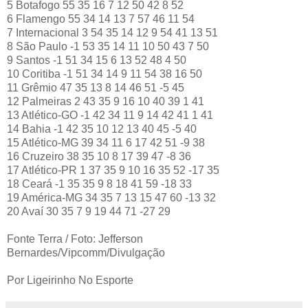
5 Botafogo 55 35 16 7 12 50 42 8 52
6 Flamengo 55 34 14 13 7 57 46 11 54
7 Internacional 3 54 35 14 12 9 54 41 13 51
8 São Paulo -1 53 35 14 11 10 50 43 7 50
9 Santos -1 51 34 15 6 13 52 48 4 50
10 Coritiba -1 51 34 14 9 11 54 38 16 50
11 Grêmio 47 35 13 8 14 46 51 -5 45
12 Palmeiras 2 43 35 9 16 10 40 39 1 41
13 Atlético-GO -1 42 34 11 9 14 42 41 1 41
14 Bahia -1 42 35 10 12 13 40 45 -5 40
15 Atlético-MG 39 34 11 6 17 42 51 -9 38
16 Cruzeiro 38 35 10 8 17 39 47 -8 36
17 Atlético-PR 1 37 35 9 10 16 35 52 -17 35
18 Ceará -1 35 35 9 8 18 41 59 -18 33
19 América-MG 34 35 7 13 15 47 60 -13 32
20 Avaí 30 35 7 9 19 44 71 -27 29
Fonte Terra / Foto: Jefferson
Bernardes/Vipcomm/Divulgação
Por Ligeirinho No Esporte