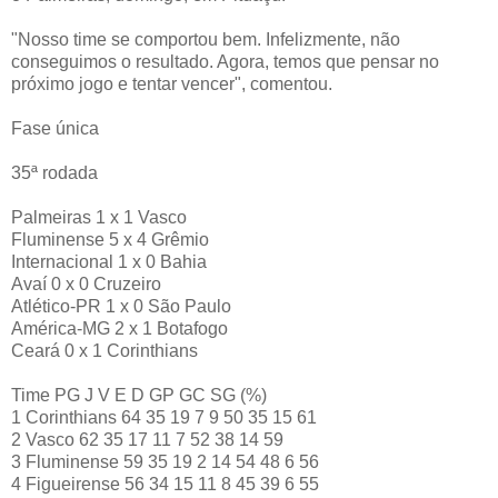
"Nosso time se comportou bem. Infelizmente, não
conseguimos o resultado. Agora, temos que pensar no
próximo jogo e tentar vencer", comentou.
Fase única
35ª rodada
Palmeiras 1 x 1 Vasco
Fluminense 5 x 4 Grêmio
Internacional 1 x 0 Bahia
Avaí 0 x 0 Cruzeiro
Atlético-PR 1 x 0 São Paulo
América-MG 2 x 1 Botafogo
Ceará 0 x 1 Corinthians
Time PG J V E D GP GC SG (%)
1 Corinthians 64 35 19 7 9 50 35 15 61
2 Vasco 62 35 17 11 7 52 38 14 59
3 Fluminense 59 35 19 2 14 54 48 6 56
4 Figueirense 56 34 15 11 8 45 39 6 55