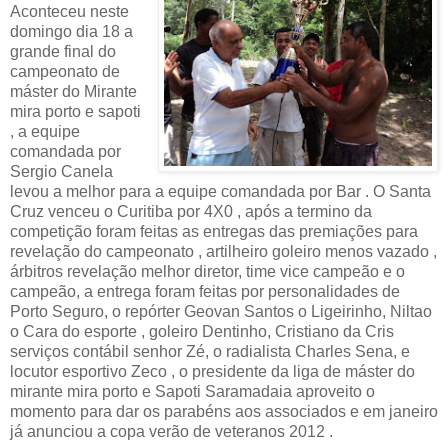
Aconteceu neste
domingo dia 18 a
grande final do
campeonato de
máster do Mirante
mira porto e sapoti
, a equipe
comandada por
Sergio Canela
levou a melhor para a equipe comandada por Bar . O Santa
Cruz venceu o Curitiba por 4X0 , após a termino da
competição foram feitas as entregas das premiações para
revelação do campeonato , artilheiro goleiro menos vazado ,
árbitros revelação melhor diretor, time vice campeão e o
campeão, a entrega foram feitas por personalidades de
Porto Seguro, o repórter Geovan Santos o Ligeirinho, Niltao
o Cara do esporte , goleiro Dentinho, Cristiano da Cris
serviços contábil senhor Zé, o radialista Charles Sena, e
locutor esportivo Zeco , o presidente da liga de máster do
mirante mira porto e Sapoti Saramadaia aproveito o
momento para dar os parabéns aos associados e em janeiro
já anunciou a copa verão de veteranos 2012 .