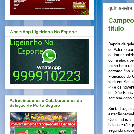
quinta-feir
Campeont
título
WhatsApp Ligeirinho No Esporte
Depois da gol
do Valente por
do Intermunici
comandada pel
treina forte o 
certame final 
Francisco do C
será em Santa
(4) e os noven
em São Franc
semana depois
Patrocinadores e Colaboradores da
Seleção de Porto Seguro
Santa Luz, ci
estação ferrov
Queimadas, sit
baiana e têm 
segundo dados