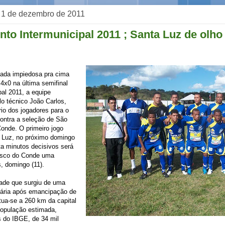
a, 1 de dezembro de 2011
o Intermunicipal 2011 ; Santa Luz de olho
eada impiedosa pra cima
 4x0 na última semifinal
pal 2011, a equipe
o técnico João Carlos,
brio dos jogadores para o
contra a seleção de São
onde. O primeiro jogo
 Luz, no próximo domingo
ta minutos decisivos será
isco do Conde uma
, domingo (11).
dade que surgiu de uma
iária após emancipação de
ua-se a 260 km da capital
população estimada,
 do IBGE, de 34 mil