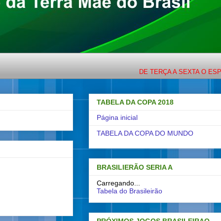
DE TERÇA A SEXTA O ESPORTE C
TABELA DA COPA 2018
Página inicial
TABELA DA COPA DO MUNDO
BRASILIERÃO SERIA A
Carregando...
Tabela do Brasileirão