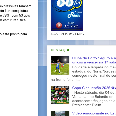
s expressivas também
nta Luz conquistou
 de 79%, com 53 gols
 estrutura física
DAS 12HS AS 14HS
o está pronto para
DESTAQUE
Clube de Porto Seguro e a
únicos a vencer na 1ª rod
Foi dada a largada no ma
estadual do Norte/Nordes
começou neste final de s
na frente foi um...
Copa Cinquentão 2026 ⚽
Neste sábado, dia 04 de a
Ventania , no Baianão em 
acontecem três jogos pela
Presidente: Djalm...
Vídeo emocionante no Est