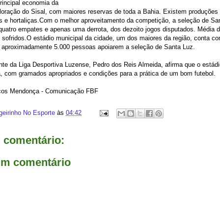
principal economia da
ploração do Sisal, com maiores reservas de toda a Bahia. Existem produçõe
as e hortaliças.Com o melhor aproveitamento da competição, a seleção de Sa
, quatro empates e apenas uma derrota, dos dezoito jogos disputados. Média
sofridos.O estádio municipal da cidade, um dos maiores da região, conta com
 aproximadamente 5.000 pessoas apoiarem a seleção de Santa Luz.
nte da Liga Desportiva Luzense, Pedro dos Reis Almeida, afirma que o estádi
a, com gramados apropriados e condições para a prática de um bom futebol.
rcos Mendonça - Comunicação FBF
geirinho No Esporte
às
04:42
comentário:
um comentário