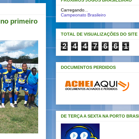
PRÓXIMOS JOGOS BRASILEIRAO
Carregando...
Campeonato Brasileiro
 no primeiro
TOTAL DE VISUALIZAÇÕES DO SITE
2
4
4
7
6
6
1
DOCUMENTOS PERDIDOS
DE TERÇA A SEXTA NA PORTO BRAS