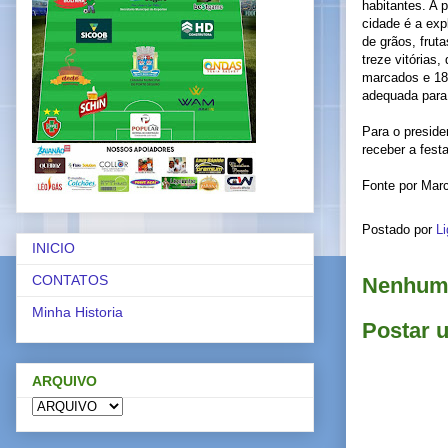
habitantes. A 
cidade é a ex
de grãos, frut
treze vitórias
marcados e 18 
adequada para
Para o preside
receber a fest
Fonte por Ma
Postado por
Li
INICIO
CONTATOS
Nenhum 
Minha Historia
Postar 
ARQUIVO