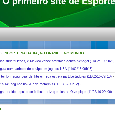
O ESPORTE NA BAHIA, NO BRASIL E NO MUNDO.
nas substituições, e México vence amistoso contra Senegal (11/02/16-09h23)
ngula companheiro de equipe em jogo da NBA (11/02/16-09h13)
-
i ter formação ideal de Tite em sua estreia na Libertadores (11/02/16-09h13)
-
e a 14ª seguida no ATP de Memphis (11/02/16-09h12)
-
ga ter sido expulso de ônibus e diz que fica no Olympique (11/02/16-09h09)
-
DE