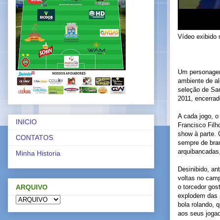
Vídeo exibido 
Um personagem 
ambiente de al
seleção de Sa
2011, encerrad
A cada jogo, o
INICIO
Francisco Filh
show à parte.
CONTATOS
sempre de bran
arquibancadas,
Minha Historia
Desinibido, an
voltas no cam
ARQUIVO
o torcedor gos
explodem das 
bola rolando, 
aos seus joga