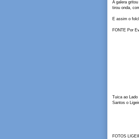
A galera grito
tirou onda, co
E assim o folc
FONTE Por Evan
Tuica ao Lado
Santos o Ligei
FOTOS LIGEI