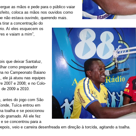
ergue as mãos e pede para o público vaiar
isfeito, coloca as mãos nos ouvidos como
ue não estava ouvindo, querendo mais.
a tirar a concentração do
rio. Aí eles esquecem os
res e vaiam a mim”,
pois que deixar Santaluz,
alhar como preparador
buna no Campeonato Baiano
, ele já atuou nas equipes
e 2007 e 2008; e no Colo-
, de 2009 a 2010.
, antes do jogo com São
Conde, Tuíca entrou em
 toalha e se posicionou
do gramado. Ali ele fez
 e se concentrou para a
Depois, veio e carreira desenfreada em direção à torcida, agitando a toalha.