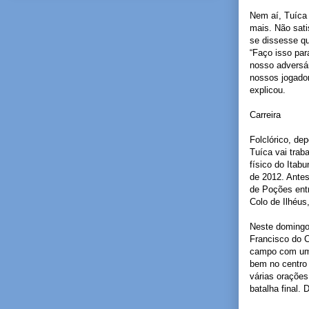
Nem aí, Tuíca 
mais. Não sat
se dissesse q
“Faço isso par
nosso adversá
nossos jogado
explicou.
Carreira
Folclórico, de
Tuíca vai trab
físico do Ita
de 2012. Antes
de Poções entr
Colo de Ilhéus
Neste domingo
Francisco do 
campo com uma
bem no centro 
várias orações
batalha final. 