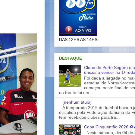
DAS 12HS AS 14HS
DESTAQUE
Clube de Porto Seguro e a
únicos a vencer na 1ª rod
Foi dada a largada no ma
estadual do Norte/Nordes
começou neste final de s
na frente foi um...
(nenhum título)
A temporada 2019 do futebol baiano 
discutida pela Federação Bahiana de Fu
tem recebidos clubes para tra...
Copa Cinquentão 2026 ⚽
Neste sábado, dia 04 de a