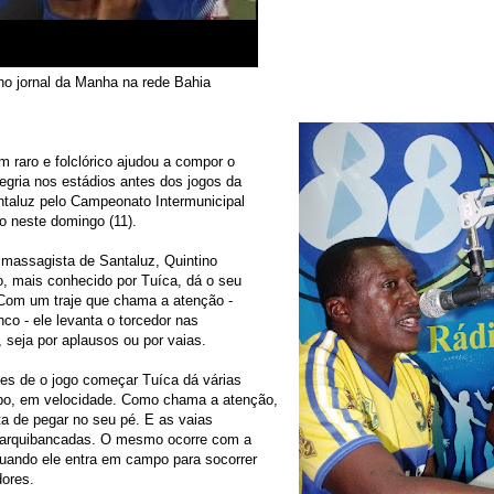
no jornal da Manha na rede Bahia
raro e folclórico ajudou a compor o
egria nos estádios antes dos jogos da
ntaluz pelo Campeonato Intermunicipal
o neste domingo (11).
 massagista de Santaluz, Quintino
o, mais conhecido por Tuíca, dá o seu
 Com um traje que chama a atenção -
co - ele levanta o torcedor nas
 seja por aplausos ou por vaias.
tes de o jogo começar Tuíca dá várias
po, em velocidade. Como chama a atenção,
ta de pegar no seu pé. E as vaias
arquibancadas. O mesmo ocorre com a
quando ele entra em campo para socorrer
dores.