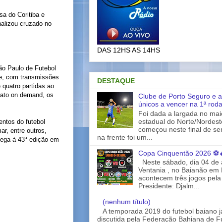
a do Coritiba e
nalizou cruzado no
DAS 12HS AS 14HS
ão Paulo de Futebol
ase, com transmissões
DESTAQUE
quatro partidas ao
mato on demand, os
Clube de Porto Seguro e a
únicos a vencer na 1ª rod
Foi dada a largada no ma
estadual do Norte/Nordes
entos do futebol
começou neste final de s
r, entre outros,
na frente foi um...
hega à 43ª edição em
Copa Cinquentão 2026 ⚽
Neste sábado, dia 04 de a
Ventania , no Baianão em 
acontecem três jogos pela
Presidente: Djalm...
(nenhum título)
A temporada 2019 do futebol baiano 
discutida pela Federação Bahiana de Fu