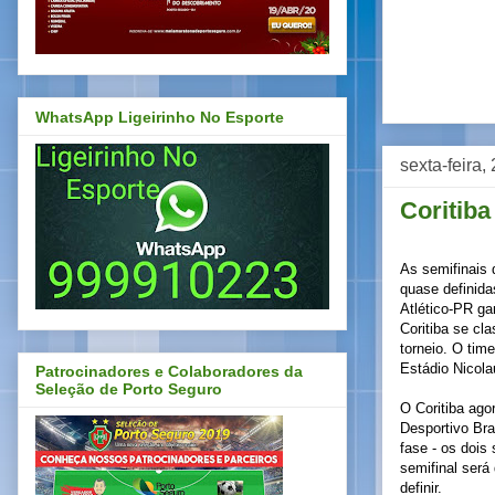
WhatsApp Ligeirinho No Esporte
sexta-feira,
Coritiba
As semifinais 
quase definidas
Atlético-PR ga
Coritiba se cl
torneio. O tim
Estádio Nicol
Patrocinadores e Colaboradores da
Seleção de Porto Seguro
O Coritiba ago
Desportivo Bra
fase - os dois
semifinal será
definir.