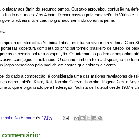
iu o placar aos 8min do segundo tempo. Gustavo aproveitou confusão na defes
 o fundo das redes. Aos 40min, Denner passou pela marcação do Vitória e fi
do goleiro adversário, e caiu no gramado sentindo dores na perna.
rra
 empresa de internet da América Latina, mostra ao vivo e em vídeo a Copa S
 portal faz cobertura completa do principal torneio brasileiro de futebol de b
gramas especiais sobre a competição. Os internautas podem acompanhar até 
inclusive com jogos simultâneos. O usuário também tem à disposição, no for
os jogos fornecidos pelo pool de emissoras que cobrem o evento.
pelido dado à competição, é considerada uma das maiores reveladoras de tal
aques como Falcão, Kaká, Raí, Toninho Cerezo, Robinho, Rogério Ceni e Neyma
orneio, que é organizado pela Federação Paulista de Futebol desde 1987 e c
geirinho No Esporte
às
12:05
comentário: