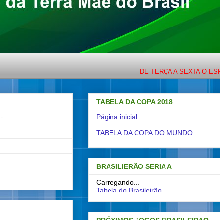
DE TERÇA A SEXTA O ESPORTE 
TABELA DA COPA 2018
-
Página inicial
TABELA DA COPA DO MUNDO
BRASILIERÃO SERIA A
Carregando...
Tabela do Brasileirão