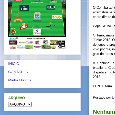
O Coritiba abr
arrematou para
canto direito 
Copa SP no Te
O Terra, maior
Júnior 2012. O
de jogos e pro
vivo por dia, 
gols de todos 
A "Copinha", a
INICIO
brasileiro. Cr
CONTATOS
disputaram o t
2012.
Minha Historia
FONTE terra
Postado por
Li
ARQUIVO
Nenhum 