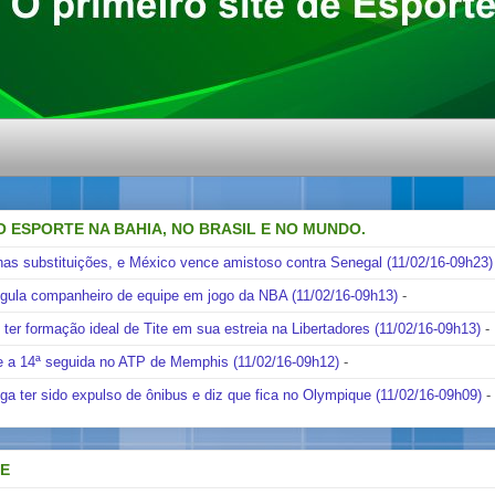
O ESPORTE NA BAHIA, NO BRASIL E NO MUNDO.
nas substituições, e México vence amistoso contra Senegal (11/02/16-09h23)
ngula companheiro de equipe em jogo da NBA (11/02/16-09h13)
-
i ter formação ideal de Tite em sua estreia na Libertadores (11/02/16-09h13)
-
e a 14ª seguida no ATP de Memphis (11/02/16-09h12)
-
ga ter sido expulso de ônibus e diz que fica no Olympique (11/02/16-09h09)
-
DE