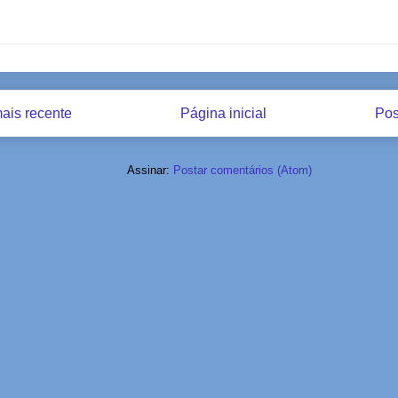
ais recente
Página inicial
Pos
Assinar:
Postar comentários (Atom)