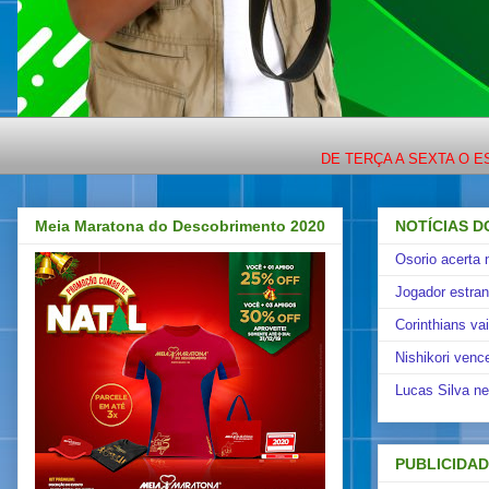
DE TERÇA A SEXTA O ESPORTE
Meia Maratona do Descobrimento 2020
NOTÍCIAS D
Osorio acerta 
Jogador estra
Corinthians va
Nishikori venc
Lucas Silva ne
PUBLICIDA