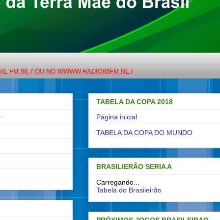
8,7 OU NO WWWW.RADIO88FM.NET
TABELA DA COPA 2018
-
Página inicial
TABELA DA COPA DO MUNDO
BRASILIERÃO SERIA A
Carregando...
Tabela do Brasileirão