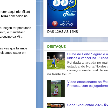
etor daqui (do Milan)
o
Terra
concedida na
o, negou ter procurado
DAS 12HS AS 14HS
anto, o mandatário
a equipe da Vila
DESTAQUE
vez vez que falamos
precisamos saber em
Clube de Porto Seguro e a
únicos a vencer na 1ª rod
Foi dada a largada no ma
estadual do Norte/Nordes
começou neste final de s
na frente foi um...
Vídeo emocionante no Est
Princesa com os jogadores
Copa Cinquentão 2026 ⚽