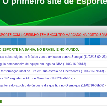
 COM LIGEIRINHO TEM ENCONTRO MARCADO NA PORTO BRASIL FM 8
O ESPORTE NA BAHIA, NO BRASIL E NO MUNDO.
nas substituições, e México vence amistoso contra Senegal (11/02/16-09h23)
ngula companheiro de equipe em jogo da NBA (11/02/16-09h13)
-
i ter formação ideal de Tite em sua estreia na Libertadores (11/02/16-09h13)
-
e a 14ª seguida no ATP de Memphis (11/02/16-09h12)
-
ga ter sido expulso de ônibus e diz que fica no Olympique (11/02/16-09h09)
-
DE