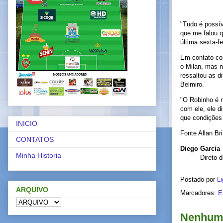
"Tudo é possí
que me falou q
última sexta-fe
Em contato com
o Milan, mas n
ressaltou as d
Belmiro.
"O Robinho é 
com ele, ele d
que condições 
INICIO
Fonte Allan Bri
CONTATOS
Diego Garcia
Minha Historia
Direto 
Postado por
Li
ARQUIVO
Marcadores:
E
Nenhum 