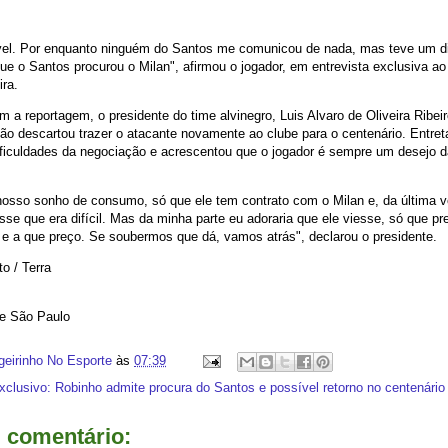
vel. Por enquanto ninguém do Santos me comunicou de nada, mas teve um dir
ue o Santos procurou o Milan", afirmou o jogador, em entrevista exclusiva a
ira.
 a reportagem, o presidente do time alvinegro, Luis Alvaro de Oliveira Ribeir
ão descartou trazer o atacante novamente ao clube para o centenário. Entret
ificuldades da negociação e acrescentou que o jogador é sempre um desejo d
nosso sonho de consumo, só que ele tem contrato com o Milan e, da última 
isse que era difícil. Mas da minha parte eu adoraria que ele viesse, só que 
e a que preço. Se soubermos que dá, vamos atrás", declarou o presidente.
to / Terra
de São Paulo
geirinho No Esporte
às
07:39
xclusivo: Robinho admite procura do Santos e possível retorno no centenário
comentário: