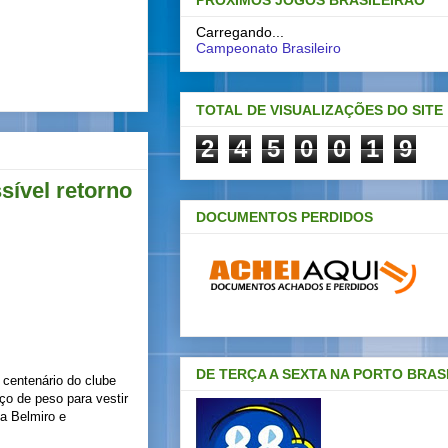
PRÓXIMOS JOGOS BRASILEIRAO
Carregando...
Campeonato Brasileiro
TOTAL DE VISUALIZAÇÕES DO SITE
2
4
5
0
0
1
9
sível retorno
DOCUMENTOS PERDIDOS
DE TERÇA A SEXTA NA PORTO BRAS
 centenário do clube
ço de peso para vestir
la Belmiro e