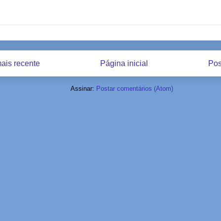
ais recente
Página inicial
Pos
Assinar:
Postar comentários (Atom)