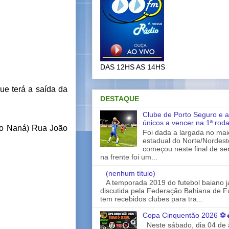
DAS 12HS AS 14HS
ue terá a saída da
DESTAQUE
Clube de Porto Seguro e a
únicos a vencer na 1ª rod
o Naná) Rua João
Foi dada a largada no ma
estadual do Norte/Nordes
começou neste final de s
na frente foi um...
(nenhum título)
A temporada 2019 do futebol baiano 
discutida pela Federação Bahiana de Fu
tem recebidos clubes para tra...
Copa Cinquentão 2026 ⚽
Neste sábado, dia 04 de a