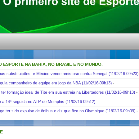
O ESPORTE NA BAHIA, NO BRASIL E NO MUNDO.
nas substituições, e México vence amistoso contra Senegal (11/02/16-09h23)
ngula companheiro de equipe em jogo da NBA (11/02/16-09h13)
-
i ter formação ideal de Tite em sua estreia na Libertadores (11/02/16-09h13)
-
e a 14ª seguida no ATP de Memphis (11/02/16-09h12)
-
ga ter sido expulso de ônibus e diz que fica no Olympique (11/02/16-09h09)
-
DE