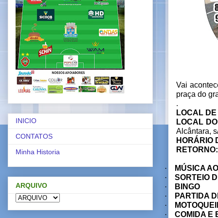
Vai acontec
praça do gr
.
LOCAL DE
INICIO
LOCAL D
Alcântara, 
CONTATOS
HORÁRIO 
RETORNO
Minha Historia
·
MÚSICA AO 
·
SORTEIO D
ARQUIVO
·
BINGO
·
PARTIDA 
·
MOTOQUEI
·
COMIDA E 