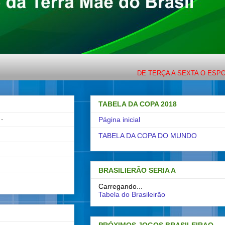
DE TERÇA A SEXTA O ESPORTE C
TABELA DA COPA 2018
-
Página inicial
TABELA DA COPA DO MUNDO
BRASILIERÃO SERIA A
Carregando...
Tabela do Brasileirão