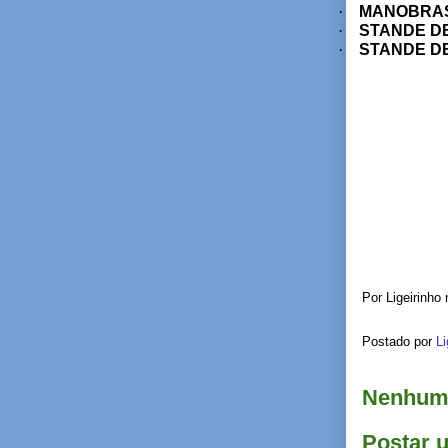
·
MANOBRAS
·
STANDE D
·
STANDE D
Por Ligeirinho
Postado por
Li
Nenhum 
Postar 