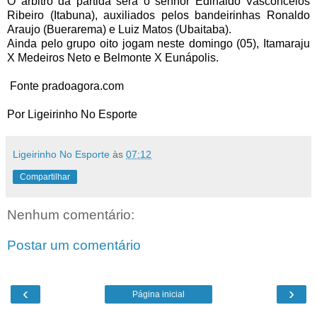
O árbitro da partida será o senhor Edinaldo Vasconcelos
Ribeiro (Itabuna), auxiliados pelos bandeirinhas Ronaldo
Araujo (Buerarema) e Luiz Matos (Ubaitaba).
Ainda pelo grupo oito jogam neste domingo (05), Itamaraju
X Medeiros Neto e Belmonte X Eunápolis.
Fonte pradoagora.com
Por Ligeirinho No Esporte
Ligeirinho No Esporte
às
07:12
Compartilhar
Nenhum comentário:
Postar um comentário
‹
›
Página inicial