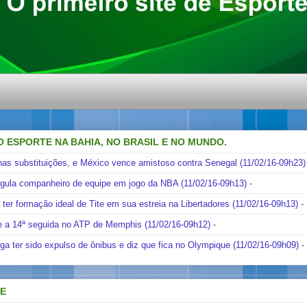
O ESPORTE NA BAHIA, NO BRASIL E NO MUNDO.
nas substituições, e México vence amistoso contra Senegal (11/02/16-09h23)
ngula companheiro de equipe em jogo da NBA (11/02/16-09h13)
-
i ter formação ideal de Tite em sua estreia na Libertadores (11/02/16-09h13)
-
e a 14ª seguida no ATP de Memphis (11/02/16-09h12)
-
ga ter sido expulso de ônibus e diz que fica no Olympique (11/02/16-09h09)
-
DE