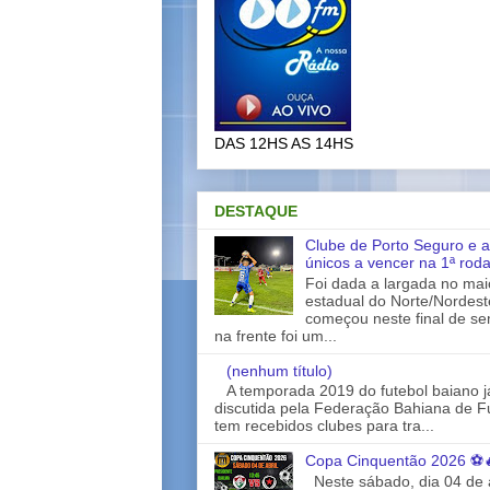
DAS 12HS AS 14HS
DESTAQUE
Clube de Porto Seguro e a
únicos a vencer na 1ª rod
Foi dada a largada no ma
estadual do Norte/Nordes
começou neste final de s
na frente foi um...
(nenhum título)
A temporada 2019 do futebol baiano 
discutida pela Federação Bahiana de Fu
tem recebidos clubes para tra...
Copa Cinquentão 2026 ⚽
Neste sábado, dia 04 de a