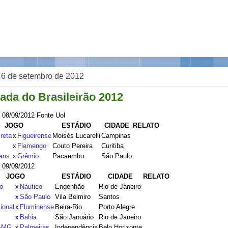
a, 6 de setembro de 2012
ada do Brasileirão 2012
-
08/09/2012 Fonte Uol
JOGO
ESTÁDIO
CIDADE
RELATO
reta
x
Figueirense
Moisés Lucarelli
Campinas
x
Flamengo
Couto Pereira
Curitiba
ians
x
Grêmio
Pacaembu
São Paulo
-
09/09/2012
JOGO
ESTÁDIO
CIDADE
RELATO
o
x
Náutico
Engenhão
Rio de Janeiro
x
São Paulo
Vila Belmiro
Santos
ional
x
Fluminense
Beira-Rio
Porto Alegre
x
Bahia
São Januário
Rio de Janeiro
o-MG
x
Palmeiras
Independência
Belo Horizonte