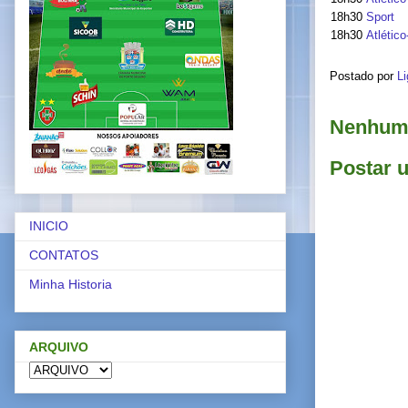
18h30
Sport
18h30
Atlétic
Postado por
Li
Nenhum 
Postar 
INICIO
CONTATOS
Minha Historia
ARQUIVO