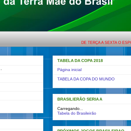
DE TERÇA A SEXTA O ESPORTE C
TABELA DA COPA 2018
-
Página inicial
TABELA DA COPA DO MUNDO
BRASILIERÃO SERIA A
Carregando...
Tabela do Brasileirão