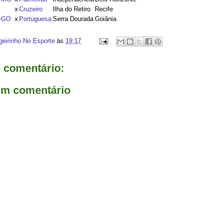
x
Cruzeiro
Ilha do Retiro
Recife
o-GO
x
Portuguesa
Serra Dourada
Goiânia
geirinho No Esporte
às
19:17
comentário:
um comentário