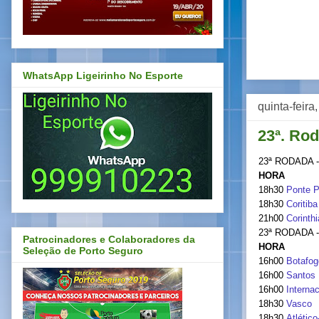
WhatsApp Ligeirinho No Esporte
quinta-feir
23ª. Rod
23ª RODADA 
HORA
18h30
Ponte P
18h30
Coritiba
21h00
Corinth
23ª RODADA 
Patrocinadores e Colaboradores da
HORA
Seleção de Porto Seguro
16h00
Botafog
16h00
Santos
16h00
Internac
18h30
Vasco
18h30
Atlétic