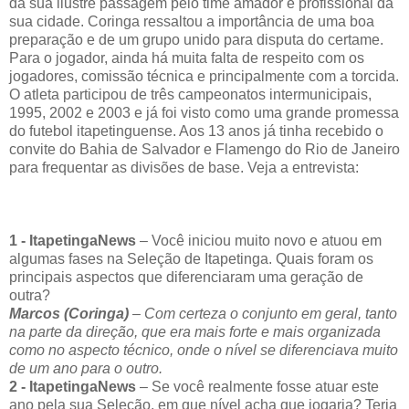
da sua ilustre passagem pelo time amador e profissional da
sua cidade. Coringa ressaltou a importância de uma boa
preparação e de um grupo unido para disputa do certame.
Para o jogador, ainda há muita falta de respeito com os
jogadores, comissão técnica e principalmente com a torcida.
O atleta participou de três campeonatos intermunicipais,
1995, 2002 e 2003 e já foi visto como uma grande promessa
do futebol itapetinguense. Aos 13 anos já tinha recebido o
convite do Bahia de Salvador e Flamengo do Rio de Janeiro
para frequentar as divisões de base. Veja a entrevista:
1 - ItapetingaNews
– Você iniciou muito novo e atuou em
algumas fases na Seleção de Itapetinga. Quais foram os
principais aspectos que diferenciaram uma geração de
outra?
Marcos (Coringa)
– Com certeza o conjunto em geral, tanto
na parte da direção, que era mais forte e mais organizada
como no aspecto técnico, onde o nível se diferenciava muito
de um ano para o outro.
2 - ItapetingaNews
– Se você realmente fosse atuar este
ano pela sua Seleção, em que nível acha que jogaria? Teria