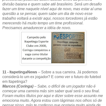
divisão baiana e quem sabe até brasileiro. Será um desafio
fazer um time naquele nível aqui de novo, mas estar aí uma
questão a se pensar, quem sabe um dia de novo esse
trabalho voltará a existir aqui, nossos torcedores já estão
merecendo há muito tempo um time profissional.
Precisamos amadurecer a idéia de novo.
11 - ItapetingaNews
– Sobre a sua carreira. Já podemos
considerá-lo um ex jogador? E como ver o futuro do futebol
em Itapetinga?
Marcos (Coringa)
– S
abe, o difícil de um jogador não é
começar uma carreira más sim saber qual será o seu final.
Foram muitos títulos por aqui e dizer sobre esse assunto me
emociona muito. Agora estou com lágrimas nos olhos só de
pensar nisso, más te confesso que gostaria muito ainda de