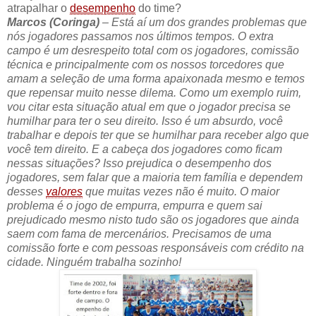
atrapalhar o
desempenho
do time?
Marcos (Coringa)
– E
stá aí um dos grandes problemas que
nós jogadores passamos nos últimos tempos. O extra
campo é um desrespeito total com os jogadores, comissão
técnica e principalmente com os nossos torcedores que
amam a seleção de uma forma apaixonada mesmo e temos
que repensar muito nesse dilema. Como um exemplo ruim,
vou citar esta situação atual em que o jogador precisa se
humilhar para ter o seu direito. Isso é um absurdo, você
trabalhar e depois ter que se humilhar para receber algo que
você tem direito. E a cabeça dos jogadores como ficam
nessas situações? Isso prejudica o desempenho dos
jogadores, sem falar que a maioria tem família e dependem
desses
valores
que muitas vezes não é muito. O maior
problema é o jogo de empurra, empurra e quem sai
prejudicado mesmo nisto tudo são os jogadores que ainda
saem com fama de mercenários. Precisamos de uma
comissão forte e com pessoas responsáveis com crédito na
cidade. Ninguém trabalha sozinho!