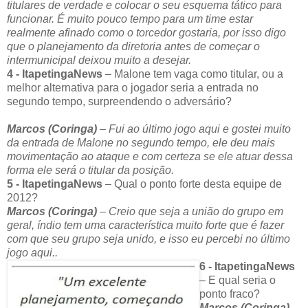
titulares de verdade e colocar o seu esquema tático para
funcionar. É muito pouco tempo para um time estar
realmente afinado como o torcedor gostaria, por isso digo
que o planejamento da diretoria antes de começar o
intermunicipal deixou muito a desejar.
4 - ItapetingaNews
– Malone tem vaga como titular, ou a
melhor alternativa para o jogador seria a entrada no
segundo tempo, surpreendendo o adversário?
Marcos (Coringa)
– Fui ao
último jogo aqui e gostei muito
da entrada de Malone no segundo tempo, ele deu mais
movimentação ao ataque e com certeza se ele atuar dessa
forma ele será o titular da posição.
5 - ItapetingaNews
– Qual o ponto forte desta equipe de
2012?
Marcos (Coringa)
– C
reio que seja a união do grupo em
geral, índio tem uma característica muito forte que é fazer
com que seu grupo seja unido, e isso eu percebi no último
jogo aqui..
6 - ItapetingaNews
– E qual seria o
ponto fraco?
Marcos (Coringa)
–