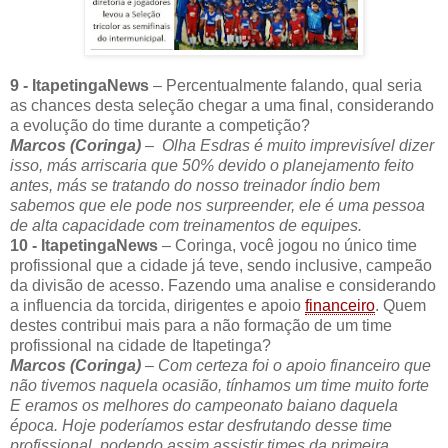
9 - ItapetingaNews
– Percentualmente falando, qual seria
as chances desta seleção chegar a uma final, considerando
a evolução do time durante a competição?
Marcos (Coringa)
–
Olha Esdras é muito imprevisível dizer
isso, más arriscaria que 50% devido o planejamento feito
antes, más se tratando do nosso treinador índio bem
sabemos que ele pode nos surpreender, ele é uma pessoa
de alta capacidade com treinamentos de equipes.
10 - ItapetingaNews
– Coringa, você jogou no único time
profissional que a cidade já teve, sendo inclusive, campeão
da divisão de acesso. Fazendo uma analise e considerando
a influencia da torcida, dirigentes e apoio
financeiro
. Quem
destes contribui mais para a não formação de um time
profissional na cidade de Itapetinga?
Marcos (Coringa)
– C
om certeza foi o apoio financeiro que
não tivemos naquela ocasião, tínhamos um time muito forte
E eramos os melhores do campeonato baiano daquela
época. Hoje poderíamos estar desfrutando desse time
profissional, podendo assim assistir times da primeira