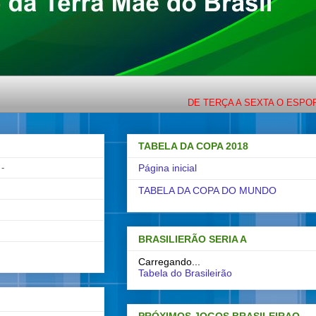
DE TERÇA A SEXTA O ESPORTE CO
TABELA DA COPA 2018
-
Página inicial
TABELA DA COPA DO MUNDO
BRASILIERÃO SERIA A
Carregando...
Tabela do Brasileirão