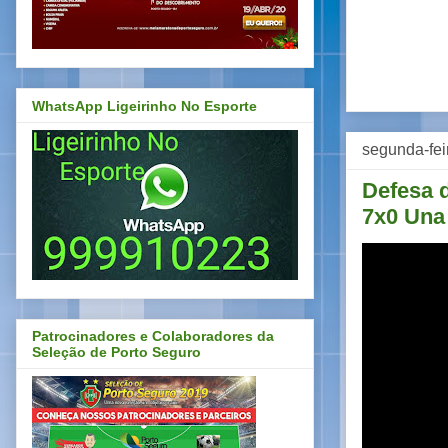
WhatsApp Ligeirinho No Esporte
segunda-fei
Defesa d
7x0 Una
Patrocinadores e Colaboradores da
Seleção de Porto Seguro