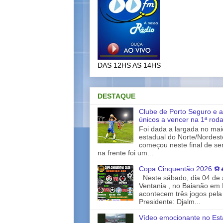
DAS 12HS AS 14HS
DESTAQUE
Clube de Porto Seguro e a
únicos a vencer na 1ª rod
Foi dada a largada no ma
estadual do Norte/Nordes
começou neste final de s
na frente foi um...
Copa Cinquentão 2026 ⚽
Neste sábado, dia 04 de a
Ventania , no Baianão em 
acontecem três jogos pela
Presidente: Djalm...
Vídeo emocionante no Est