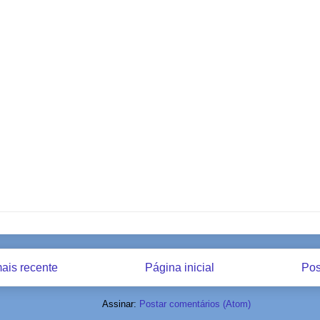
ais recente
Página inicial
Pos
Assinar:
Postar comentários (Atom)