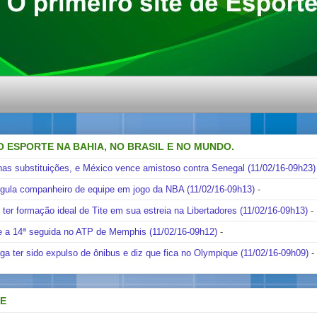
O ESPORTE NA BAHIA, NO BRASIL E NO MUNDO.
nas substituições, e México vence amistoso contra Senegal (11/02/16-09h23)
ngula companheiro de equipe em jogo da NBA (11/02/16-09h13)
-
i ter formação ideal de Tite em sua estreia na Libertadores (11/02/16-09h13)
-
e a 14ª seguida no ATP de Memphis (11/02/16-09h12)
-
ga ter sido expulso de ônibus e diz que fica no Olympique (11/02/16-09h09)
-
DE