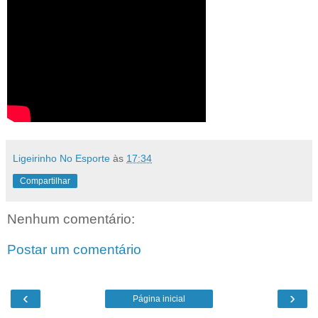
Ligeirinho No Esporte
às
17:34
Compartilhar
Nenhum comentário:
Postar um comentário
‹
›
Página inicial