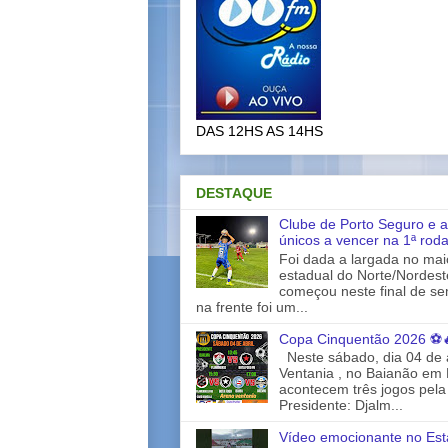
DAS 12HS AS 14HS
DESTAQUE
Clube de Porto Seguro e a
únicos a vencer na 1ª rod
Foi dada a largada no ma
estadual do Norte/Nordes
começou neste final de s
na frente foi um...
Copa Cinquentão 2026 ⚽
Neste sábado, dia 04 de a
Ventania , no Baianão em 
acontecem três jogos pela
Presidente: Djalm...
Vídeo emocionante no Est