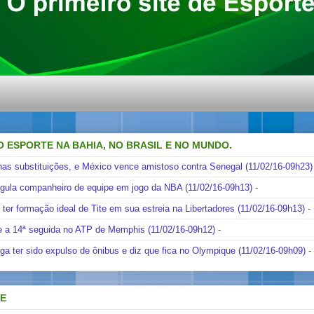
O ESPORTE NA BAHIA, NO BRASIL E NO MUNDO.
nas substituições, e México vence amistoso contra Senegal (11/02/16-09h23)
ngula companheiro de equipe em jogo da NBA (11/02/16-09h13)
-
i ter formação ideal de Tite em sua estreia na Libertadores (11/02/16-09h13)
-
e a 14ª seguida no ATP de Memphis (11/02/16-09h12)
-
ga ter sido expulso de ônibus e diz que fica no Olympique (11/02/16-09h09)
-
DE