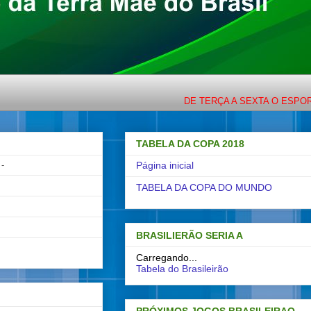
DE TERÇA A SEXTA O ESPORTE CO
TABELA DA COPA 2018
-
Página inicial
TABELA DA COPA DO MUNDO
BRASILIERÃO SERIA A
Carregando...
Tabela do Brasileirão