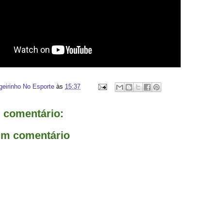
geirinho No Esporte
às
15:37
comentário:
um comentário