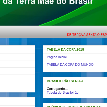
DE TERÇA A SEXTA O ESPORTE C
TABELA DA COPA 2018
-
Página inicial
TABELA DA COPA DO MUNDO
BRASILIERÃO SERIA A
Carregando...
Tabela do Brasileirão