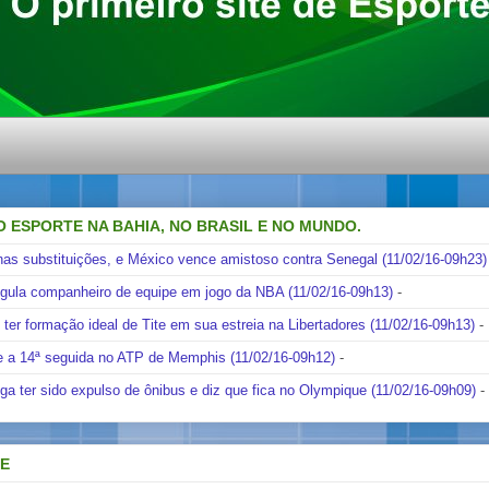
O ESPORTE NA BAHIA, NO BRASIL E NO MUNDO.
nas substituições, e México vence amistoso contra Senegal (11/02/16-09h23)
ngula companheiro de equipe em jogo da NBA (11/02/16-09h13)
-
i ter formação ideal de Tite em sua estreia na Libertadores (11/02/16-09h13)
-
e a 14ª seguida no ATP de Memphis (11/02/16-09h12)
-
ga ter sido expulso de ônibus e diz que fica no Olympique (11/02/16-09h09)
-
DE