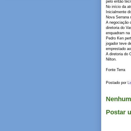
pelo então téc
No início da a
Inicialmente d
Nova Serrana 
A negociação d
diretoria do V
enquadram na p
Pedro Ken pert
jogador teve d
emprestado ao 
A diretoria do
Nilton.
Fonte Terra
Postado por
Li
Nenhum 
Postar 