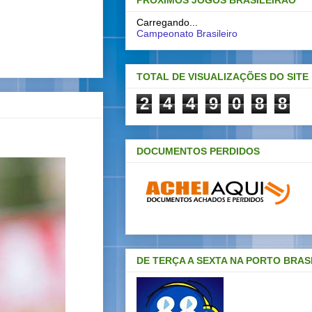
PRÓXIMOS JOGOS BRASILEIRAO
Carregando...
Campeonato Brasileiro
TOTAL DE VISUALIZAÇÕES DO SITE
2
4
4
9
0
8
8
DOCUMENTOS PERDIDOS
DE TERÇA A SEXTA NA PORTO BRAS