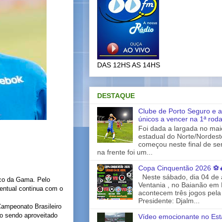
DAS 12HS AS 14HS
DESTAQUE
Clube de Porto Seguro e a
únicos a vencer na 1ª rod
Foi dada a largada no ma
estadual do Norte/Nordes
começou neste final de s
na frente foi um...
Copa Cinquentão 2026 ⚽
Neste sábado, dia 04 de a
sco da Gama. Pelo
Ventania , no Baianão em 
centual continua com o
acontecem três jogos pela
Presidente: Djalm...
Campeonato Brasileiro
ão sendo aproveitado
Vídeo emocionante no Est