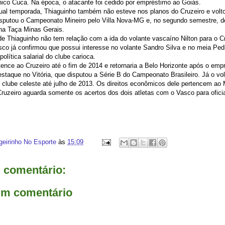
nico Cuca. Na época, o atacante foi cedido por empréstimo ao Goiás.
tual temporada, Thiaguinho também não esteve nos planos do Cruzeiro e volt
isputou o Campeonato Mineiro pelo Villa Nova-MG e, no segundo semestre, d
na Taça Minas Gerais.
e Thiaguinho não tem relação com a ida do volante vascaíno Nilton para o Cr
asco já confirmou que possui interesse no volante Sandro Silva e no meia P
olítica salarial do clube carioca.
ence ao Cruzeiro até o fim de 2014 e retornaria a Belo Horizonte após o em
estaque no Vitória, que disputou a Série B do Campeonato Brasileiro. Já o vo
clube celeste até julho de 2013. Os direitos econômicos dele pertencem ao
 Cruzeiro aguarda somente os acertos dos dois atletas com o Vasco para oficia
geirinho No Esporte
às
15:09
comentário:
um comentário