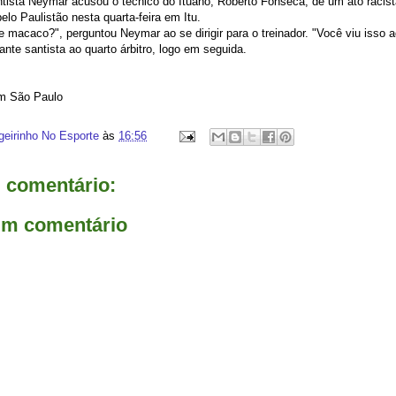
tista Neymar acusou o técnico do Ituano, Roberto Fonseca, de um ato racista
elo Paulistão nesta quarta-feira em Itu.
macaco?", perguntou Neymar ao se dirigir para o treinador. "Você viu isso a
ante santista ao quarto árbitro, logo em seguida.
m São Paulo
geirinho No Esporte
às
16:56
comentário:
um comentário