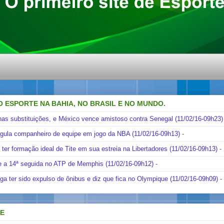
O ESPORTE NA BAHIA, NO BRASIL E NO MUNDO.
nas substituições, e México vence amistoso contra Senegal (11/02/16-09h23)
ngula companheiro de equipe em jogo da NBA (11/02/16-09h13)
-
i ter formação ideal de Tite em sua estreia na Libertadores (11/02/16-09h13)
-
e a 14ª seguida no ATP de Memphis (11/02/16-09h12)
-
ga ter sido expulso de ônibus e diz que fica no Olympique (11/02/16-09h09)
-
DE