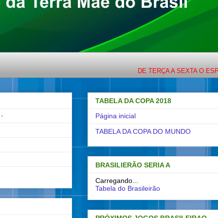
DE TERÇA A SEXTA O ESPORTE 
TABELA DA COPA 2018
-
Página inicial
TABELA DA COPA DO MUNDO
BRASILIERÃO SERIA A
Carregando...
Tabela do Brasileirão