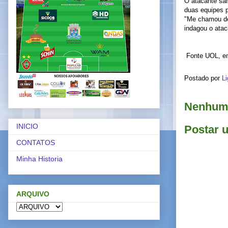
O atacante san
duas equipes p
"Me chamou de 
indagou o atac
Fonte UOL, e
Postado por
Li
Nenhum 
INICIO
Postar 
CONTATOS
Minha Historia
ARQUIVO