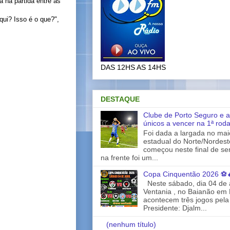
 na partida entre as
qui? Isso é o que?",
DAS 12HS AS 14HS
DESTAQUE
Clube de Porto Seguro e a
únicos a vencer na 1ª rod
Foi dada a largada no ma
estadual do Norte/Nordes
começou neste final de s
na frente foi um...
Copa Cinquentão 2026 ⚽
Neste sábado, dia 04 de a
Ventania , no Baianão em 
acontecem três jogos pela
Presidente: Djalm...
(nenhum título)