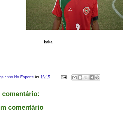
aka
geirinho No Esporte
às
16:15
comentário:
um comentário