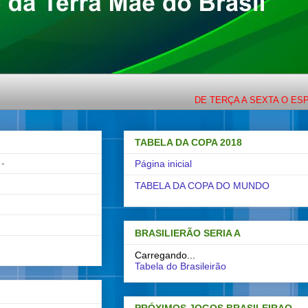
DE TERÇA A SEXTA O ESPORTE CO
TABELA DA COPA 2018
-
Página inicial
TABELA DA COPA DO MUNDO
BRASILIERÃO SERIA A
Carregando...
Tabela do Brasileirão