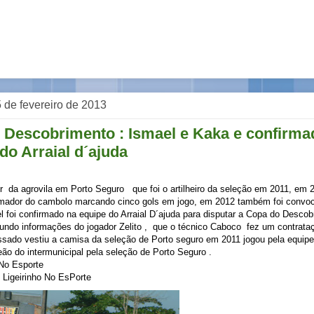
 5 de fevereiro de 2013
 Descobrimento : Ismael e Kaka e confirma
do Arraial d´ajuda
or
da agrovila em Porto Seguro
que foi o artilheiro da seleção em 2011, em 2
ador do cambolo marcando cinco gols em jogo, em 2012 também foi convoc
l foi confirmado na equipe do Arraial D´ajuda para disputar a Copa do Desco
gundo informações do jogador Zelito ,
que o técnico Caboco
fez um contrata
sado vestiu a camisa da seleção de Porto seguro em 2011 jogou pela equipe
ão do intermunicipal pela seleção de Porto Seguro .
 No Esporte
 Ligeirinho No EsPorte