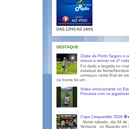
DAS 12HS AS 14HS
DESTAQUE
Clube de Porto Seguro e a
únicos a vencer na 1ª rod
Foi dada a largada no ma
estadual do Norte/Nordes
começou neste final de s
na frente foi um...
Vídeo emocionante no Est
Princesa com os jogadores
Copa Cinquentão 2026 ⚽
Neste sábado, dia 04 de a
Ventania , no Baianão em 