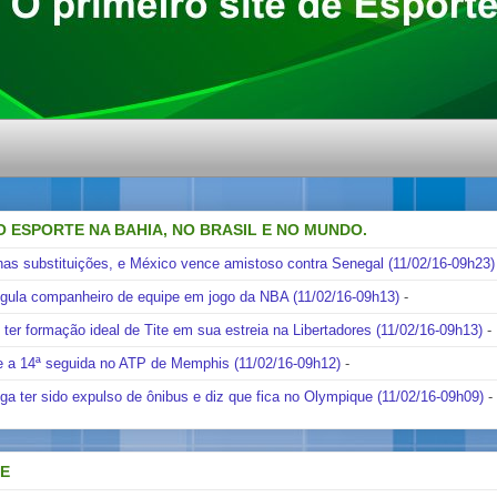
O ESPORTE NA BAHIA, NO BRASIL E NO MUNDO.
nas substituições, e México vence amistoso contra Senegal (11/02/16-09h23)
ngula companheiro de equipe em jogo da NBA (11/02/16-09h13)
-
i ter formação ideal de Tite em sua estreia na Libertadores (11/02/16-09h13)
-
e a 14ª seguida no ATP de Memphis (11/02/16-09h12)
-
ga ter sido expulso de ônibus e diz que fica no Olympique (11/02/16-09h09)
-
DE