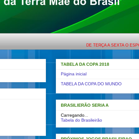
DE TERÇA A SEXTA O ESPORTE
TABELA DA COPA 2018
Página inicial
TABELA DA COPA DO MUNDO
BRASILIERÃO SERIA A
Carregando...
Tabela do Brasileirão