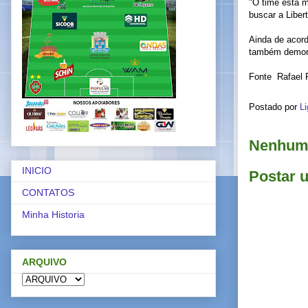
"O time está m
buscar a Libert
Ainda de acord
também demons
Fonte Rafael 
Postado por
Li
Nenhum 
INICIO
Postar 
CONTATOS
Minha Historia
ARQUIVO