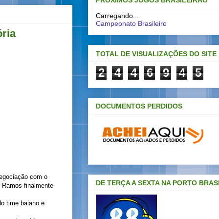
PRÓXIMOS JOGOS BRASILEIRAO
Carregando...
Campeonato Brasileiro
ória
TOTAL DE VISUALIZAÇÕES DO SITE
2
4
4
6
9
4
5
DOCUMENTOS PERDIDOS
negociação com o
DE TERÇA A SEXTA NA PORTO BRAS
or Ramos finalmente
do time baiano e