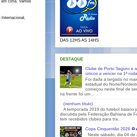
lá em cima. Vamos
 Internacional,
DAS 12HS AS 14HS
DESTAQUE
Clube de Porto Seguro e a
únicos a vencer na 1ª rod
Foi dada a largada no ma
estadual do Norte/Nordes
começou neste final de s
na frente foi um...
(nenhum título)
A temporada 2019 do futebol baiano 
discutida pela Federação Bahiana de Fu
tem recebidos clubes para tra...
Copa Cinquentão 2026 ⚽
Neste sábado, dia 04 de a