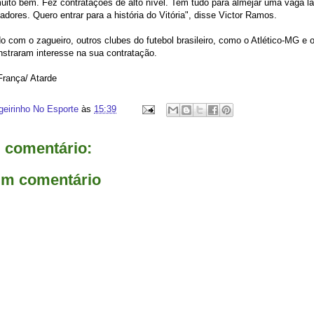
uito bem. Fez contratações de alto nível. Tem tudo para almejar uma vaga 
adores. Quero entrar para a história do Vitória", disse Victor Ramos.
o com o zagueiro, outros clubes do futebol brasileiro, como o Atlético-MG e o
traram interesse na sua contratação.
França/ Atarde
geirinho No Esporte
às
15:39
comentário:
um comentário