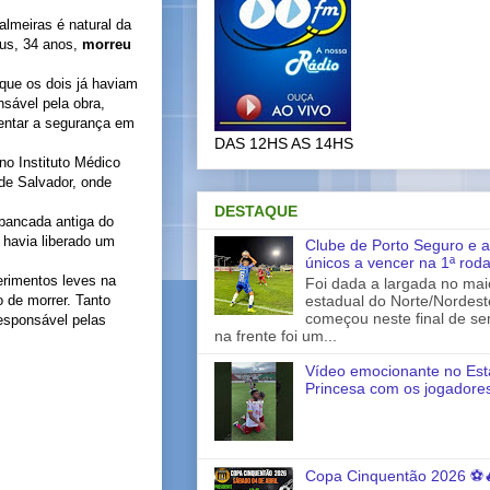
lmeiras é natural da
sus, 34 anos,
morreu
que os dois já haviam
nsável pela obra,
entar a segurança em
DAS 12HS AS 14HS
no Instituto Médico
 de Salvador, onde
DESTAQUE
bancada antiga do
o havia liberado um
Clube de Porto Seguro e a
únicos a vencer na 1ª rod
erimentos leves na
Foi dada a largada no ma
estadual do Norte/Nordes
 de morrer. Tanto
começou neste final de s
responsável pelas
na frente foi um...
Vídeo emocionante no Est
Princesa com os jogadores
Copa Cinquentão 2026 ⚽