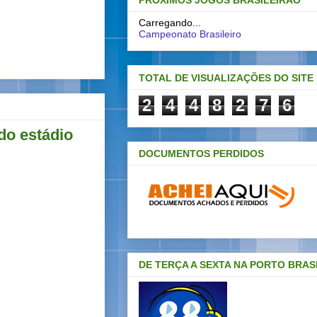
PRÓXIMOS JOGOS BRASILEIRAO
Carregando...
Campeonato Brasileiro
TOTAL DE VISUALIZAÇÕES DO SITE
2
4
4
8
2
7
6
do estádio
DOCUMENTOS PERDIDOS
DE TERÇA A SEXTA NA PORTO BRAS