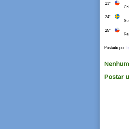
23°
Chi
24°
Su
25°
Re
Postado por
Li
Nenhum 
Postar 