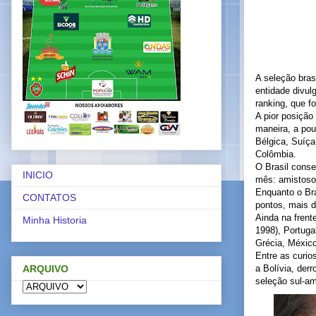
A seleção bras
entidade divulg
ranking, que f
A pior posição 
maneira, a po
Bélgica, Suíça
Colômbia.
O Brasil conse
INICIO
mês: amistosos 
Enquanto o Bra
CONTATOS
pontos, mais d
Ainda na frent
Minha Historia
1998), Portuga
Grécia, México
Entre as curio
ARQUIVO
a Bolívia, der
seleção sul-am