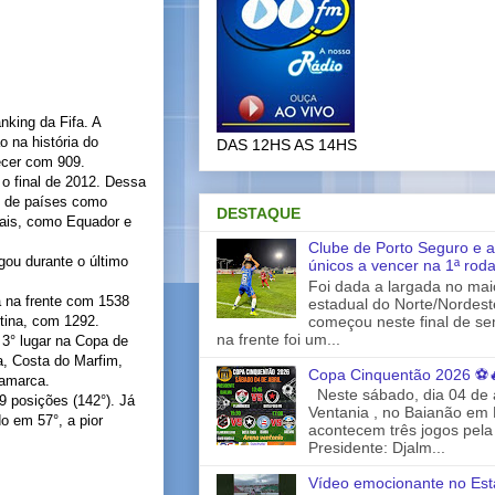
nking da Fifa. A
o na história do
DAS 12HS AS 14HS
ecer com 909.
 o final de 2012. Dessa
s de países como
DESTAQUE
nais, como Equador e
Clube de Porto Seguro e a
ou durante o último
únicos a vencer na 1ª rod
Foi dada a largada no ma
á na frente com 1538
estadual do Norte/Nordes
começou neste final de s
tina, com 1292.
na frente foi um...
 3° lugar na Copa de
ia, Costa do Marfim,
Copa Cinquentão 2026 ⚽
namarca.
Neste sábado, dia 04 de a
9 posições (142°). Já
Ventania , no Baianão em 
do em 57°, a pior
acontecem três jogos pela
Presidente: Djalm...
Vídeo emocionante no Est