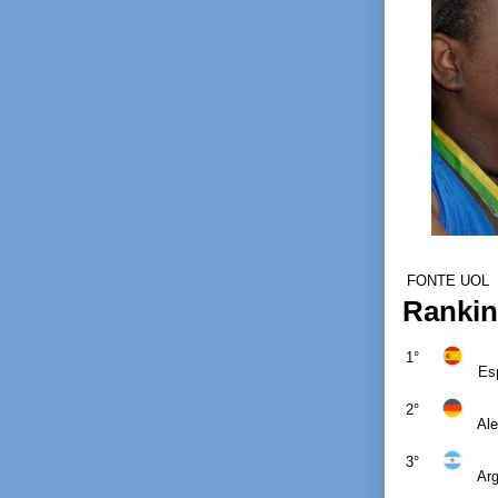
FONTE UOL
Rankin
1°
Es
2°
Al
3°
Arg