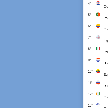
4°
Cr
5°
Por
6°
Co
7°
Ing
8°
Itá
9°
Ho
10°
Eq
11°
Rú
12°
Co
13°