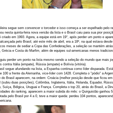
ileira segue sem convencer o torcedor e isso começa a ser espelhado pelo ra
ou nesta quinta-feira nova versão da lista e o Brasil caiu para sua pior posiçã
oi criado em 1993. Agora, a equipe está em 19°, após perder um ponto e apar
alcançada pelo Brasil, até este mês de abril, era a 18
ª
, na qual estava desde
ucos meses de sediar a Copa das Confederações, a seleção se mantém atrá
, Grécia e Costa do Marfim, além de equipes sul-americanas menos tradicio
guiu perder um ponto na lista mesmo sendo a seleção do mundo que mais jog
contra Itália (empate), Rússia (empate) e Bolívia (vitória).
sil segue afundando na lista, a Espanha continua como líder disparada. Est
e 100 a frente da Alemanha, vice-líder com 1428. Completa o "pódio" a Argen
e do Brasil aparecem, na ordem: Croácia (melhor posição desde que ficou em
l (subiu duas posições), Colômbia, Inglaterra, Itália, Holanda, Equador, Rúss
, Suíça, Bélgica, Uruguai e França. Completa o top 20, atrás do Brasil, a Di
sidades do ranking, aparecem a maior subida do mês: o Quirguistão ganhou 5
rotada pelo Brasil por 4 a 0, teve a maior queda: perdeu 104 pontos, aparecen
ericana.