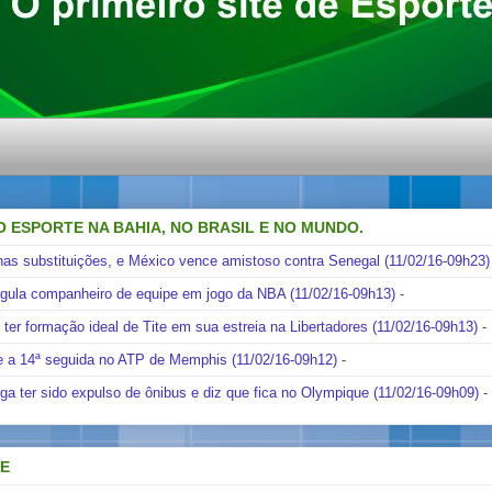
O ESPORTE NA BAHIA, NO BRASIL E NO MUNDO.
nas substituições, e México vence amistoso contra Senegal (11/02/16-09h23)
ngula companheiro de equipe em jogo da NBA (11/02/16-09h13)
-
i ter formação ideal de Tite em sua estreia na Libertadores (11/02/16-09h13)
-
e a 14ª seguida no ATP de Memphis (11/02/16-09h12)
-
ga ter sido expulso de ônibus e diz que fica no Olympique (11/02/16-09h09)
-
DE