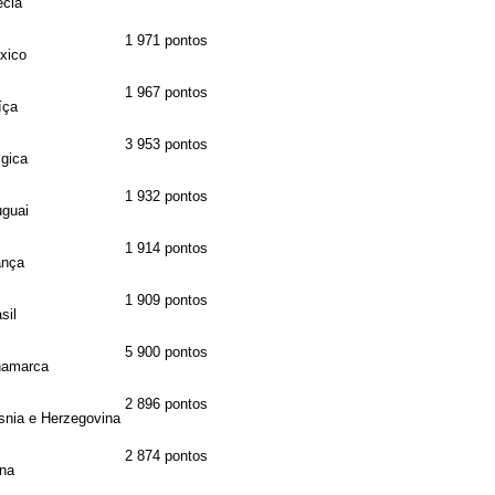
écia
1
971 pontos
xico
1
967 pontos
íça
3
953 pontos
lgica
1
932 pontos
uguai
1
914 pontos
ança
1
909 pontos
sil
5
900 pontos
namarca
2
896 pontos
snia e Herzegovina
2
874 pontos
na