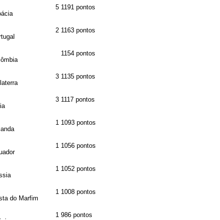
5
1191 pontos
oácia
2
1163 pontos
tugal
1154 pontos
lômbia
3
1135 pontos
laterra
3
1117 pontos
lia
1
1093 pontos
landa
1
1056 pontos
uador
1
1052 pontos
ssia
1
1008 pontos
sta do Marfim
1
986 pontos