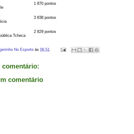
1
870 pontos
le
3
838 pontos
écia
2
829 pontos
pública Tcheca
geirinho No Esporte
às
06:51
comentário:
um comentário