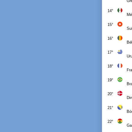
Gr
14°
Mé
15°
Su
16°
Bé
17°
Ur
18°
Fr
19°
Bra
20°
Di
21°
Bó
22°
Ga