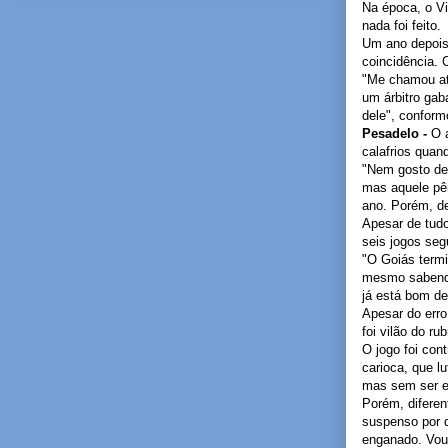
Na época, o Vi
nada foi feito.
Um ano depois,
coincidência. C
"Me chamou at
um árbitro ga
dele", conform
Pesadelo -
O 
calafrios quan
"Nem gosto de 
mas aquele pên
ano. Porém, de
Apesar de tudo
seis jogos seg
"O Goiás term
mesmo sabendo 
já está bom de
Apesar do erro
foi vilão do ru
O jogo foi con
carioca, que l
mas sem ser e
Porém, diferen
suspenso por d
enganado. Vou 