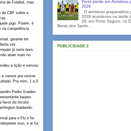
Porto perde em Amistoso p
eira de Futebol, mas
2026
O amistoso preparatório 
o da CBF sobre a
2026 aconteceu na tarde d
icas.
20, em Porto Seguro, no E
uele jogo. Porém, é
Bento dos Santo...
 e na competência
inal, garante ter
desta vez.
PUBLICIDADE 2
empate já seria bom,
 não atuei mais no
rendeu a lição e venceu
 e vamos pra vencer,
ultado. Pra mim, 1 a 0
 Leandro Pedro Vuaden
epresentante baiano.
 favor do tricolor
ashington bradando,
mal para o Flu e foi
erpretei isso, e aí fui