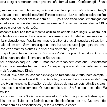
tória chegou a mandar uma representação formal para a Confederação Brasil
 mesmo com este histórico, a diretoria do clube preferiu não chamar atençã
uriosamente, o presidente Alexi Portela elogiou o juiz e preferiu evitar polêm
enção e até pensei em falar com a CBF, pois não trago boas lembranças daq
baritado e acho que ele não errará novamente. Confiamos na escolha da CBF
ou-se o presidente do Leão.
atacante Dinei não tem a mesma opinião do cartola rubro-negro. O atleta, por s
do lembra daquele embate, apesar de afirmar que o fim da história será outro 
falar daquele jogo. Vacilamos, mas o árbitro foi crucial naquela partida. Um 
alti foi um erro. Sem contar que me machuquei naquele jogo e praticamente
sta vez estamos atentos e o final será diferente", disse.
, aquele jogo foi um divisor de águas no Vitória. Depois da virada, o time ap
uidos, alcançando a liderança da Segundona.
inou campeão daquela Série B, mas não está tão bem este ano. Respeitamos
da força que eles têm em casa. Só espero que o árbitro não interfira no res
mais", completou Dinei.
 crucial, que pode causar desconfiança no torcedor do Vitória, nem sempre
bro-negro. Na Série A de 2008, no Barradão, o juizão chegou até a 'ajudar' o r
tra o Fluminense, no Barradão. Vuaden deixou de marcar dois pênaltis claros a
utava contra o rebaixamento. O duelo terminou em 2 a 2, e com o ex-atleta W
xpulso.
te do duelo com o Goiás no ano passado, Vuaden chegou a pedir desculpa for
ois meses. "Não posso fugir do que o olho eletrônico mostrou. Na hora, não int
arcar com as consequências", disse o árbitro, à época.