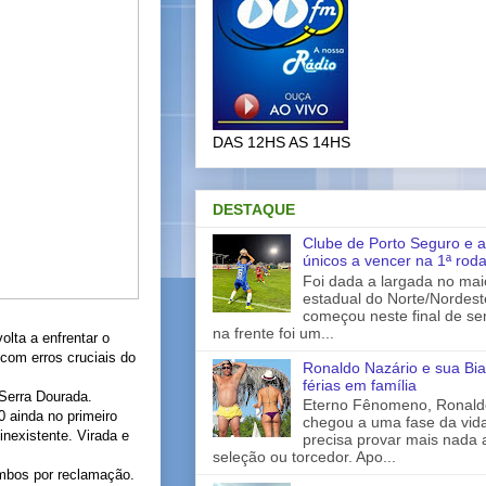
DAS 12HS AS 14HS
DESTAQUE
Clube de Porto Seguro e a
únicos a vencer na 1ª rod
Foi dada a largada no ma
estadual do Norte/Nordes
começou neste final de s
na frente foi um...
olta a enfrentar o
com erros cruciais do
Ronaldo Nazário e sua Bia
férias em família
 Serra Dourada.
Eterno Fênomeno, Ronaldo
0 ainda no primeiro
chegou a uma fase da vid
nexistente. Virada e
precisa provar mais nada 
seleção ou torcedor. Apo...
ambos por reclamação.