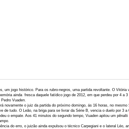
, um jogo histórico. Para os rubro-negros, uma partida revoltante. O Vitória v
mória ainda fresca daquele fatídico jogo de 2012, em que perdeu por 4 a 3 
o Pedro Vuaden.
erá novamente o juiz da partida do próximo domingo, ás 16 horas, no mesmo
e de tudo. O Leão, na briga para se livrar da Série B, vencia o duelo por 3 a 
deu o empate. Aos 41 minutos do segundo tempo, Vuaden apitou um pênalti i
ampo.
cia do erro, o juizão ainda expulsou o técnico Carpegiani e o lateral Léo, 