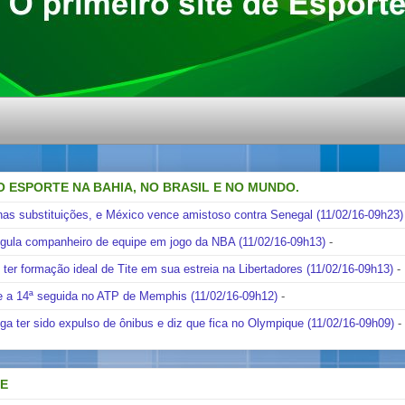
O ESPORTE NA BAHIA, NO BRASIL E NO MUNDO.
nas substituições, e México vence amistoso contra Senegal (11/02/16-09h23)
ngula companheiro de equipe em jogo da NBA (11/02/16-09h13)
-
i ter formação ideal de Tite em sua estreia na Libertadores (11/02/16-09h13)
-
e a 14ª seguida no ATP de Memphis (11/02/16-09h12)
-
ga ter sido expulso de ônibus e diz que fica no Olympique (11/02/16-09h09)
-
DE