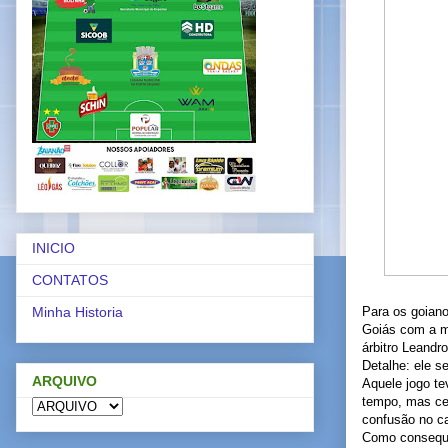
INICIO
CONTATOS
Para os goianos
Minha Historia
Goiás com a me
árbitro Leandr
Detalhe: ele s
ARQUIVO
Aquele jogo tev
tempo, mas ce
confusão no c
Como consequên