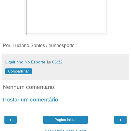
Por: Luciano Santos / eunoesporte
Ligeirinho No Esporte
às
06:32
Compartilhar
Nenhum comentário:
Postar um comentário
‹
›
Página inicial
Ver versão para a web