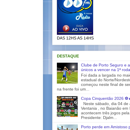
DAS 12HS AS 14HS
DESTAQUE
Clube de Porto Seguro e a
únicos a vencer na 1ª rod
Foi dada a largada no ma
estadual do Norte/Nordes
começou neste final de s
na frente foi um...
Copa Cinquentão 2026 ⚽
Neste sábado, dia 04 de a
Ventania , no Baianão em 
acontecem três jogos pela
Presidente: Djalm...
Porto perde em Amistoso p