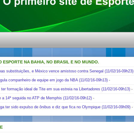
O ESPORTE NA BAHIA, NO BRASIL E NO MUNDO.
nas substituições, e México vence amistoso contra Senegal (11/02/16-09h23)
ngula companheiro de equipe em jogo da NBA (11/02/16-09h13)
-
i ter formação ideal de Tite em sua estreia na Libertadores (11/02/16-09h13)
-
e a 14ª seguida no ATP de Memphis (11/02/16-09h12)
-
ga ter sido expulso de ônibus e diz que fica no Olympique (11/02/16-09h09)
-
DE