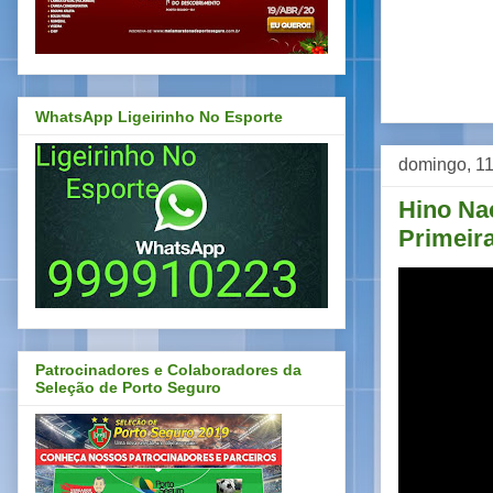
WhatsApp Ligeirinho No Esporte
domingo, 11
Hino Nac
Primeira
Patrocinadores e Colaboradores da
Seleção de Porto Seguro