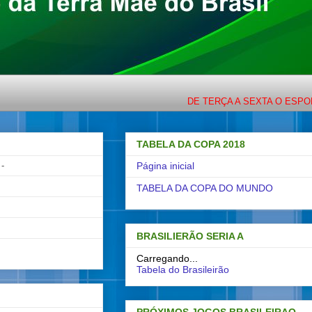
DE TERÇA A SEXTA O ESPORTE CO
TABELA DA COPA 2018
-
Página inicial
TABELA DA COPA DO MUNDO
BRASILIERÃO SERIA A
Carregando...
Tabela do Brasileirão