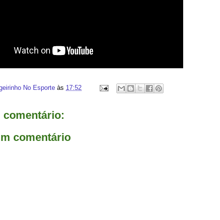
geirinho No Esporte
às
17:52
comentário:
um comentário