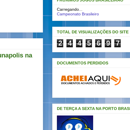
PRÓXIMOS JOGOS BRASILEIRAO
Carregando...
Campeonato Brasileiro
TOTAL DE VISUALIZAÇÕES DO SITE
2
4
4
5
6
9
7
unapolis na
DOCUMENTOS PERDIDOS
DE TERÇA A SEXTA NA PORTO BRAS