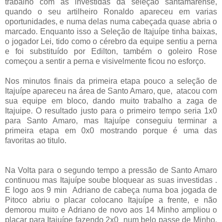
trabalho com as investidas da seleção santamarense,
quando o seu artilheiro Ronaldo apareceu em varias
oportunidades, e numa delas numa cabeçada quase abria o
marcado. Enquanto isso a Seleção de Itajuípe tinha baixas,
o jogador Lei, tido como o cérebro da equipe sentiu a perna
e foi substituído por Edilton, também o goleiro Rose
começou a sentir a perna e visivelmente ficou no esforço.
Nos minutos finais da primeira etapa pouco a seleção de
Itajuípe apareceu na área de Santo Amaro, que, atacou com
sua equipe em bloco, dando muito trabalho a zaga de
Itajuipe. O resultado justo para o primeiro tempo seria 1x0
para Santo Amaro, mas Itajuípe conseguiu terminar a
primeira etapa em 0x0 mostrando porque é uma das
favoritas ao titulo.
Na Volta para o segundo tempo a pressão de Santo Amaro
continuou mas Itajuípe soube bloquear as suas investidas .
E logo aos 9 min Adriano de cabeça numa boa jogada de
Pitoco abriu o placar colocano Itajuípe a frente, e não
demorou muito e Adriano de novo aos 14 Minho ampliou o
placar para Itajuípe fazendo 2x0 num belo passe de Minho.