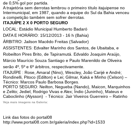
de 0,5% gol por partida.
A trajetória sem derrotas lembrou o primeiro título itajuipense no
Intermunicipal, em 1987, quando a equipe do Sul da Bahia venceu
a competição também sem sofrer derrotas.
ITAJUÍPE 2 X 0 PORTO SEGURO
LOCAL: Estádio Municipal Humberto Badaró
DATA E HORÁRIO: 15/12/2013 - 16 h (Bahia)
ÁRBITRO: Jailson Macêdo Freitas (Salvador)
ASSISTENTES: Edvalter Marinho dos Santos, de Ubaitaba, e
Robeilton Pires Brito, de Tapiramutá. Edvaldo Joaquim Araújo,
Márcio Maurício Souza Santiago e Paulo Marenildo de Oliveira
serão 4º, 5º e 6º árbitros, respectivamente.
ITAJUÍPE : Rose, Amaral (Nino), Wescley, João Carijé e André;
Rondinelli, Pitoco (Edilton) e Lei; Gilmar, Kaká e Minho (Celson) –
Técnico: Marcos Paulo Barbosa Borges.
PORTO SEGURO: Neilton, Negueba (Nando), Maicon, Marquinhos
e Zelito; Jediel, Rodrigo Vivas e Alex; Índio (Juninho), Mateus e
Caboclinho (Alysson)
- Técnico: Jair Viveiros Guerreiro – Ratinho
Veja mais imagens na Galeria:
Link das fotos do portal08
http://www.portal08.com.br/galeria/index.php?id=1533