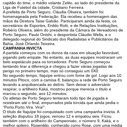
capitão do time, o médio volante Zelito, ao lado do presidente da
Liga de Futebol da cidade, Cristiano Ferreira.
A prefeita de Porto Seguro, Cláudia Oliveira, também foi
homenageada pela Federação. Ela recebeu a homenagem das
mãos da Diretora Taise Galvão. Participaram ainda da festa, os
secretários de Esportes, Enildo Roló, e de Relações Instituições,
Robério Oliveira, além do presidente da Câmara de Vereadores de
Porto Seguro, Paulo Onishi, o desportista Cláudio Wella, e o
delegado regional do Sindicato dos Radialistas e Publicitários da
Bahia, José Orlando Teixeira.
CAMPANHA INVICTA
A partida começou com os donos da casa em situação favorável,
jogando pelo empate. No entanto, as duas equipes mostraram um
belo espetáculo para os torcedores. Porto Seguro começou
tentando tirar a diferença e chegou a fazer várias jogadas de
perigo no primeiro tempo, mas só conseguiu um 0X0.
No segundo tempo, Itajuípe entrou com fome de gol. Logo aos 10
minutos Pitoco, com a camisa 8, balançou a rede de Porto Seguro
levando a arquibancada ao delírio. Sem deixar o adversário
respirar, o artilheiro Kaká, mostrou porque merecia o título e
marcou o segundo, aos 12 minutos.
Os atletas de Porto Seguro tentaram todo tipo de jogada e
resistiram até o final, empurrados pela torcida que ainda pedia o
“Porto.Porto.Vira. Vira!”.
O título de Itajuípe foi conquistado com uma campanha invicta. A
seleção disputou 18 jogos, venceu 12 e empatou seis. Ficou
também com o artilheiro do Campeonato, o número 9, Kaká, e o
melhor goleiro, Rosenildo, conhecido como Rose, com uma média