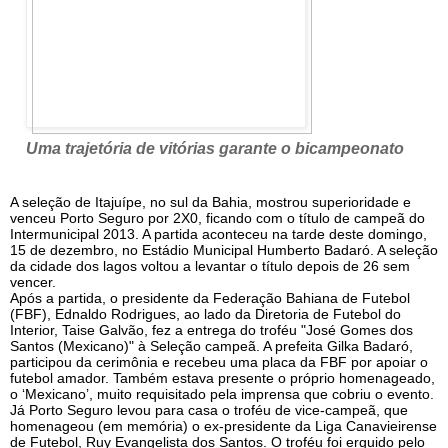
Uma trajetória de vitórias garante o bicampeonato
A seleção de Itajuípe, no sul da Bahia, mostrou superioridade e
venceu Porto Seguro por 2X0, ficando com o título de campeã do
Intermunicipal 2013. A partida aconteceu na tarde deste domingo,
15 de dezembro, no Estádio Municipal Humberto Badaró. A seleção
da cidade dos lagos voltou a levantar o título depois de 26 sem
vencer.
Após a partida, o presidente da Federação Bahiana de Futebol
(FBF), Ednaldo Rodrigues, ao lado da Diretoria de Futebol do
Interior, Taise Galvão, fez a entrega do troféu "José Gomes dos
Santos (Mexicano)" à Seleção campeã. A prefeita Gilka Badaró,
participou da cerimônia e recebeu uma placa da FBF por apoiar o
futebol amador. Também estava presente o próprio homenageado,
o ‘Mexicano’, muito requisitado pela imprensa que cobriu o evento.
Já Porto Seguro levou para casa o troféu de vice-campeã, que
homenageou (em memória) o ex-presidente da Liga Canavieirense
de Futebol, Ruy Evangelista dos Santos. O troféu foi erguido pelo