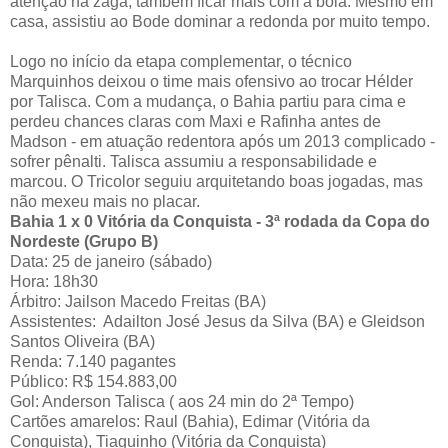
atenção na zaga, também ficar mais com a bola. Mesmo em
casa, assistiu ao Bode dominar a redonda por muito tempo.
Logo no início da etapa complementar, o técnico
Marquinhos deixou o time mais ofensivo ao trocar Hélder
por Talisca. Com a mudança, o Bahia partiu para cima e
perdeu chances claras com Maxi e Rafinha antes de
Madson - em atuação redentora após um 2013 complicado -
sofrer pênalti. Talisca assumiu a responsabilidade e
marcou. O Tricolor seguiu arquitetando boas jogadas, mas
não mexeu mais no placar.
Bahia 1 x 0 Vitória da Conquista - 3ª rodada da Copa do
Nordeste (Grupo B)
Data: 25 de janeiro (sábado)
Hora: 18h30
Árbitro: Jailson Macedo Freitas (BA)
Assistentes: Adailton José Jesus da Silva (BA) e Gleidson
Santos Oliveira (BA)
Renda: 7.140 pagantes
Público: R$ 154.883,00
Gol: Anderson Talisca ( aos 24 min do 2ª Tempo)
Cartões amarelos: Raul (Bahia), Edimar (Vitória da
Conquista), Tiaguinho (Vitória da Conquista)