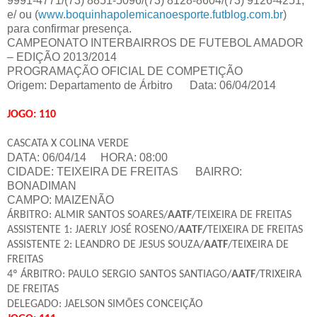
9991-4771/(73) 8851-5096/(73) 8128-8604/(73) 9126-4251,
e/ ou (
www.boquinhapolemicanoesporte.futblog.com.br
)
para confirmar presença.
CAMPEONATO INTERBAIRROS DE FUTEBOL AMADOR
– EDIÇÃO 2013/2014
PROGRAMAÇÃO OFICIAL DE COMPETIÇÃO
Origem: Departamento de Árbitro
Data: 06/04/2014
JOGO: 110
CASCATA X COLINA VERDE
DATA: 06/04/14 HORA: 08:00
CIDADE: TEIXEIRA DE FREITAS
BAIRRO:
BONADIMAN
CAMPO: MAIZENÃO
ÁRBITRO: ALMIR SANTOS SOARES/
AATF
/TEIXEIRA DE FREITAS
ASSISTENTE 1: JAERLY JOSÉ ROSENO/
AATF/
TEIXEIRA DE FREITAS
ASSISTENTE 2: LEANDRO DE JESUS SOUZA/
AATF
/TEIXEIRA DE
FREITAS
4º ÁRBITRO: PAULO SERGIO SANTOS SANTIAGO/
AATF
/TRIXEIRA
DE FREITAS
DELEGADO: JAELSON SIMÕES CONCEIÇÃO