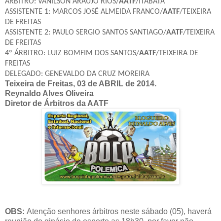
ÁRBITRO: VANILSON ARAÚJO RIOS/
AATF
/ITABATÃ
ASSISTENTE 1: MARCOS JOSÉ ALMEIDA FRANCO/
AATF
/TEIXEIRA
DE FREITAS
ASSISTENTE 2: PAULO SERGIO SANTOS SANTIAGO/
AATF
/TEIXEIRA
DE FREITAS
4º ÁRBITRO: LUIZ BOMFIM DOS SANTOS/
AATF
/TEIXEIRA DE
FREITAS
DELEGADO: GENEVALDO DA CRUZ MOREIRA
Teixeira de Freitas, 03 de ABRIL de 2014.
Reynaldo Alves Oliveira
Diretor de Árbitros da AATF
OBS:
Atenção senhores árbitros neste sábado (05), haverá