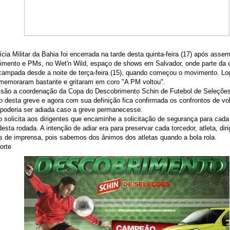
cia Militar da Bahia foi encerrada na tarde desta quinta-feira (17) após assem
vimento e PMs, no Wet'n Wild, espaço de shows em Salvador, onde parte da 
ampada desde a noite de terça-feira (15), quando começou o movimento
. Lo
omemoraram bastante e gritaram em coro "A PM voltou".
são a coordenação da Copa do Descobrimento Schin de Futebol de Seleções
 desta greve e agora com sua definição fica confirmada os confrontos de volt
 poderia ser adiada caso a greve permanecesse.
 solicita aos dirigentes que encaminhe a solicitação de segurança para cada
esta rodada. A intenção de adiar era para preservar cada torcedor, atleta, diri
is de imprensa, pois sabemos dos ânimos dos atletas quando a bola rola.
orte