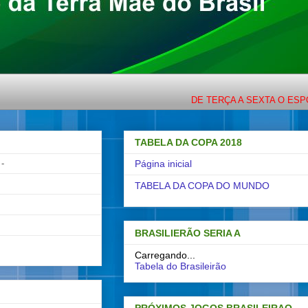
DE TERÇA A SEXTA O ESPORTE C
TABELA DA COPA 2018
-
Página inicial
TABELA DA COPA DO MUNDO
BRASILIERÃO SERIA A
Carregando...
Tabela do Brasileirão