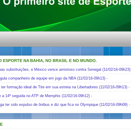
O ESPORTE NA BAHIA, NO BRASIL E NO MUNDO.
nas substituições, e México vence amistoso contra Senegal (11/02/16-09h23)
ngula companheiro de equipe em jogo da NBA (11/02/16-09h13)
-
i ter formação ideal de Tite em sua estreia na Libertadores (11/02/16-09h13)
-
e a 14ª seguida no ATP de Memphis (11/02/16-09h12)
-
ga ter sido expulso de ônibus e diz que fica no Olympique (11/02/16-09h09)
-
DE