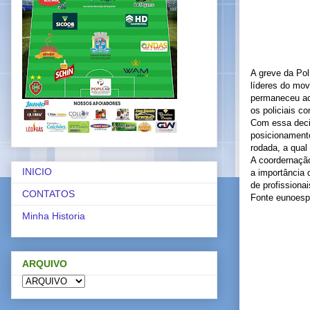
A greve da Polí
líderes do mo
permaneceu ac
os policiais c
Com essa deci
posicionamento
rodada, a qual
A coordernação
INICIO
a importância d
de profissiona
CONTATOS
Fonte eunoesp
Minha Historia
ARQUIVO