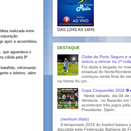
DAS 12HS AS 14HS
bleia realizada entre
corporação
go após a assembleia,
DESTAQUE
, que aguardava o
Clube de Porto Seguro e a
a válida pela 8ª
únicos a vencer na 1ª rod
Foi dada a largada no ma
 batalhão, infromando
estadual do Norte/Nordes
gente e árbitros, além
começou neste final de s
na frente foi um...
Copa Cinquentão 2026 ⚽
Neste sábado, dia 04 de a
Ventania , no Baianão em 
acontecem três jogos pela
Presidente: Djalm...
(nenhum título)
A temporada 2019 do futebol baiano 
discutida pela Federação Bahiana de Fu