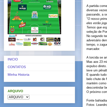
A partida com
diversas vezes
passando, a se
"O nosso prime
eles estão jog
Temos que esp
seleção de Por
No segundo te
adversário den
tempo, o zagu
marcador.
A torcida se a
INICIO
Mas aos 23 min
expulso direto
CONTATOS
teve um pênalti
Minha Historia
E quando tudo
belo chute de 
mantém como a 
descontrolar b
ARQUIVO
O próximo comb
Fonte bahiadia
Fotos: Leandr