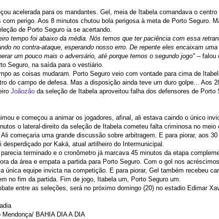
eçou acelerada para os mandantes. Gel, meia de Itabela comandava o centr
 com perigo. Aos 8 minutos chutou bola perigosa à meta de Porto Seguro. M
leção de Porto Seguro ia se acertando.
iro tempo foi abaixo da média. Nós temos que ter paciência com essa retran
ando no contra-ataque, esperando nosso erro. De repente eles encaixam uma 
erar um pouco mais o adversário, até porque temos o segundo jogo"
– falou 
to Seguro, na saída para o vestiário.
mpo as coisas mudaram. Porto Seguro veio com vontade para cima de Itabel
tro do campo de defesa. Mas a disposição ainda teve um duro golpe... Aos 
eiro
Joãozão
da seleção de Itabela aproveitou falha dos defensores de Porto 
nimou e começou a animar os jogadores, afinal, ali estava caindo o único inv
utos o lateral-direito da seleção de Itabela cometeu falta criminosa no meio
. Ali começaria uma grande discussão sobre arbitragem. E para piorar, aos 3
 desperdiçado por Kaká, atual artilheiro do Intermunicipal.
 parecia terminado e o cronômetro já marcava 45 minutos da etapa compleme
fora da área e empata a partida para Porto Seguro. Com o gol nos acréscimos
única equipe invicta na competição. E para piorar, Gel também recebeu ca
em no fim da partida. Fim de jogo, Itabela um, Porto Seguro um.
ate entre as seleções, será no próximo domingo (20) no estadio Edimar Xav
adia
o Mendonça/ BAHIA DIA A DIA