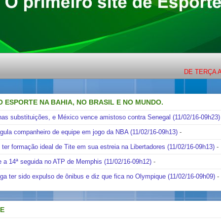
DE TERÇA A SEXT
O ESPORTE NA BAHIA, NO BRASIL E NO MUNDO.
nas substituições, e México vence amistoso contra Senegal (11/02/16-09h23)
ngula companheiro de equipe em jogo da NBA (11/02/16-09h13)
-
i ter formação ideal de Tite em sua estreia na Libertadores (11/02/16-09h13)
-
e a 14ª seguida no ATP de Memphis (11/02/16-09h12)
-
ga ter sido expulso de ônibus e diz que fica no Olympique (11/02/16-09h09)
-
DE