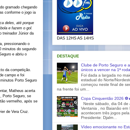
o do gramado chegando
as conforme o jogo ia
ca deles, até porque
bola e fazem o gol.
o treinador Júnior da
DAS 12HS AS 14HS
a, pressionando o
20 minutos do segundo
Seguro e abriu o
DESTAQUE
Clube de Porto Seguro e a
únicos a vencer na 1ª rod
icto da competição.
Foi dada a largada no ma
 de campo e foi
estadual do Norte/Nordes
0 minutos Porto Seguro
começou neste final de s
na frente foi um...
ntar, Matheus acerta
, Porto Seguro, se
Copa Cinquentão 2026 ⚽
rtão vermelho, após se
Neste sábado, dia 04 de a
Ventania , no Baianão em 
ier de Vera Cruz.
acontecem três jogos pela
Presidente: Djalm...
Vídeo emocionante no Est