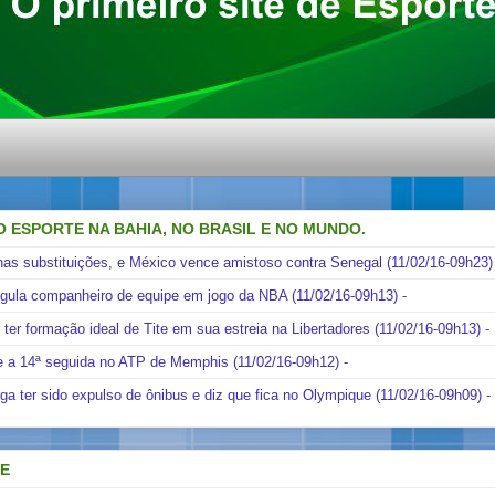
O ESPORTE NA BAHIA, NO BRASIL E NO MUNDO.
nas substituições, e México vence amistoso contra Senegal (11/02/16-09h23)
ngula companheiro de equipe em jogo da NBA (11/02/16-09h13)
-
i ter formação ideal de Tite em sua estreia na Libertadores (11/02/16-09h13)
-
e a 14ª seguida no ATP de Memphis (11/02/16-09h12)
-
ga ter sido expulso de ônibus e diz que fica no Olympique (11/02/16-09h09)
-
DE