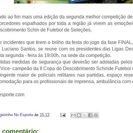
do ao fim mais uma edição da segunda melhor competição de
orcedores espalhados por toda a região já vivem as emoções d
cobrimento Schin de Futebol de Seleções.
ar incidentes que tirem o brilho da festa do jogo da fase FINA
 Luciano Santos, se reune com os presidentes das Ligas Despo
sta segunda - feira ás 19:00h, na sede da competição.
tidas medidas de segurança que deverão ser adotadas pelos
ice- campeão da II Copa do Descobrimento Schinde Futebol 
tingente maior de policiais militares nas partidas, espaço res
acomodação para os profissionais de imprensa, ambulância com 
esporte.com
geirinho No Esporte
às
15:13
comentário: