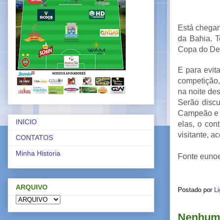
Está chegan
da Bahia. T
Copa do Des
E para evit
competição,
na noite de
Serão discu
Campeão e V
INICIO
elas, o con
visitante, 
CONTATOS
Minha Historia
Fonte euno
ARQUIVO
Postado por
Li
Nenhum 