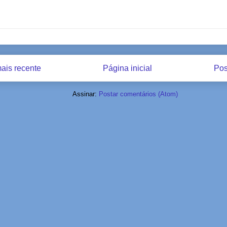
ais recente
Página inicial
Pos
Assinar:
Postar comentários (Atom)