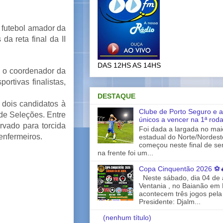
 futebol amador da
a reta final da II
DAS 12HS AS 14HS
L, o coordenador da
rtivas finalistas,
DESTAQUE
 dois candidatos à
Clube de Porto Seguro e a
de Seleções. Entre
únicos a vencer na 1ª rod
ervado para torcida
Foi dada a largada no ma
enfermeiros.
estadual do Norte/Nordes
começou neste final de s
na frente foi um...
Copa Cinquentão 2026 ⚽
Neste sábado, dia 04 de a
Ventania , no Baianão em 
acontecem três jogos pela
Presidente: Djalm...
(nenhum título)