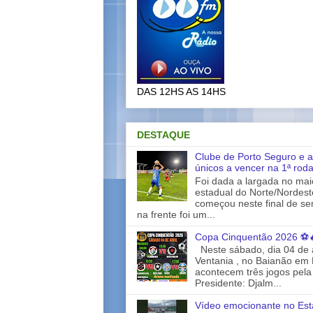
DAS 12HS AS 14HS
DESTAQUE
Clube de Porto Seguro e a
únicos a vencer na 1ª rod
Foi dada a largada no ma
estadual do Norte/Nordes
começou neste final de s
na frente foi um...
Copa Cinquentão 2026 ⚽
Neste sábado, dia 04 de a
Ventania , no Baianão em 
acontecem três jogos pela
Presidente: Djalm...
Vídeo emocionante no Est