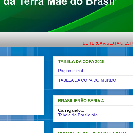
DE TERÇA A SEXTA O ESPORTE C
TABELA DA COPA 2018
-
Página inicial
TABELA DA COPA DO MUNDO
BRASILIERÃO SERIA A
Carregando...
Tabela do Brasileirão