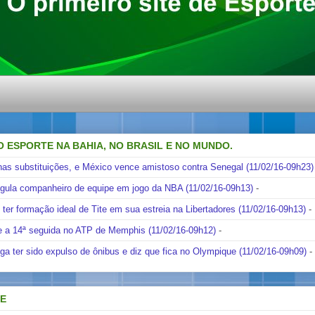
O ESPORTE NA BAHIA, NO BRASIL E NO MUNDO.
nas substituições, e México vence amistoso contra Senegal (11/02/16-09h23)
ngula companheiro de equipe em jogo da NBA (11/02/16-09h13)
-
i ter formação ideal de Tite em sua estreia na Libertadores (11/02/16-09h13)
-
e a 14ª seguida no ATP de Memphis (11/02/16-09h12)
-
ga ter sido expulso de ônibus e diz que fica no Olympique (11/02/16-09h09)
-
DE