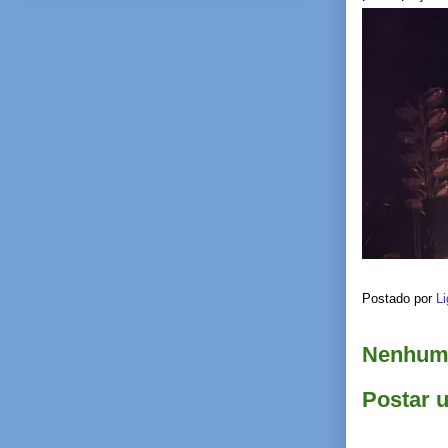
Postado por
Li
Nenhum 
Postar 