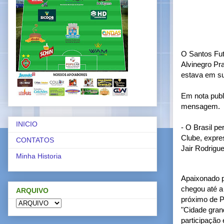
O Santos Fut
Alvinegro Pra
estava em su
Em nota publi
mensagem.
INICIO
- O Brasil p
Clube, expre
CONTATOS
Jair Rodrigue
Minha Historia
Apaixonado p
chegou até a
ARQUIVO
próximo de P
"Cidade gran
participação 