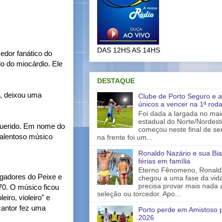
DAS 12HS AS 14HS
dor fanático do
do do miocárdio. Ele
DESTAQUE
s, deixou uma
Clube de Porto Seguro e a
únicos a vencer na 1ª rod
Foi dada a largada no ma
estadual do Norte/Nordes
querido. Em nome do
começou neste final de s
talentoso músico
na frente foi um...
Ronaldo Nazário e sua Bia
férias em família
Eterno Fênomeno, Ronaldo
ogadores do Peixe e
chegou a uma fase da vid
precisa provar mais nada 
70. O músico ficou
seleção ou torcedor. Apo...
iro, violeiro" e
antor fez uma
Porto perde em Amistoso p
2026