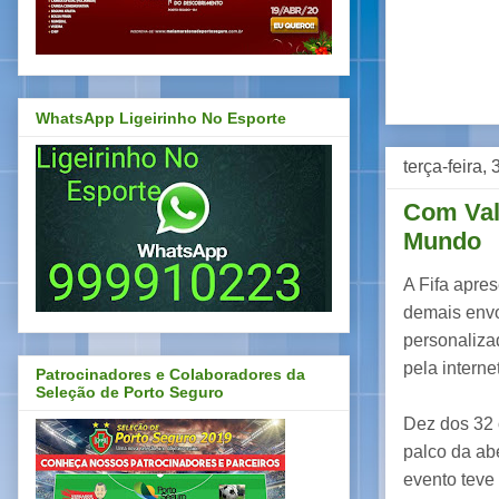
WhatsApp Ligeirinho No Esporte
terça-feira,
Com Valc
Mundo
A Fifa apres
demais envo
personaliza
pela interne
Patrocinadores e Colaboradores da
Seleção de Porto Seguro
Dez dos 32 
palco da ab
evento teve