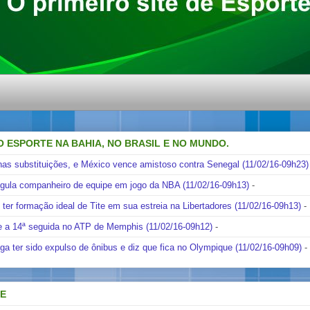
O ESPORTE NA BAHIA, NO BRASIL E NO MUNDO.
nas substituições, e México vence amistoso contra Senegal (11/02/16-09h23)
ngula companheiro de equipe em jogo da NBA (11/02/16-09h13)
-
i ter formação ideal de Tite em sua estreia na Libertadores (11/02/16-09h13)
-
e a 14ª seguida no ATP de Memphis (11/02/16-09h12)
-
ga ter sido expulso de ônibus e diz que fica no Olympique (11/02/16-09h09)
-
DE