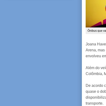
Ônibus que va
Joana Havel
Arena, mas 
envolveu em
Além do veí
Colômbia, M
De acordo c
quase o dob
disponibiliz
transporte.