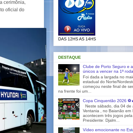
 a cerimônia,
o oficial do
DAS 12HS AS 14HS
DESTAQUE
Clube de Porto Seguro e a
únicos a vencer na 1ª rod
Foi dada a largada no ma
estadual do Norte/Nordes
começou neste final de s
na frente foi um...
Copa Cinquentão 2026 ⚽
Neste sábado, dia 04 de a
Ventania , no Baianão em 
acontecem três jogos pela
Presidente: Djalm...
Vídeo emocionante no Est