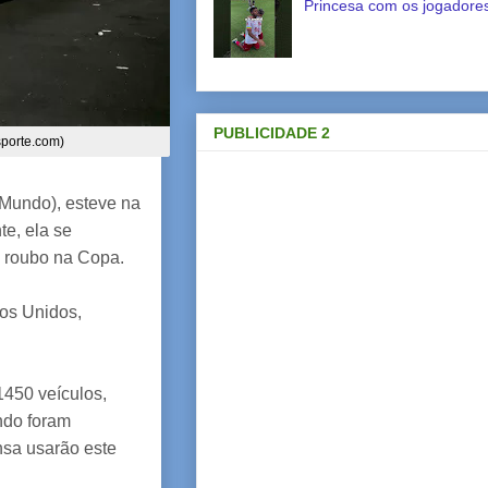
Princesa com os jogadores
PUBLICIDADE 2
sporte.com)
Mundo), esteve na
e, ela se
e roubo na Copa.
dos Unidos,
1450 veículos,
ando foram
ensa usarão este