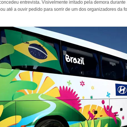
concedeu entrevista. Visivelmente irritado pela demora durante
u até a ouvir pedido para sorrir de um dos organizadores da fot