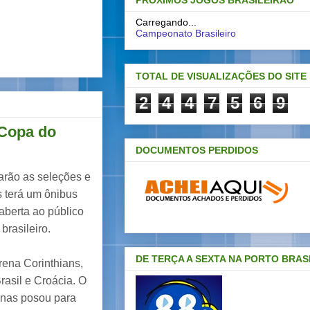
PRÓXIMOS JOGOS BRASILEIRAO
Carregando...
Campeonato Brasileiro
TOTAL DE VISUALIZAÇÕES DO SITE
2
4
4
7
5
6
9
 Copa do
DOCUMENTOS PERDIDOS
tarão as seleções e
 terá um ônibus
aberta ao público
brasileiro.
DE TERÇA A SEXTA NA PORTO BRAS
rena Corinthians,
rasil e Croácia. O
penas posou para