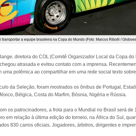
i transportar a equipe brasileira na Copa do Mundo (Foto: Marcos Ribolli / Globoe
ange, diretora do COL (Comitê Organizador Local da Copa do 
chegou atrasada e evitou contato com a imprensa. Recentement
 uma polêmica ao compartilhar em uma rede social texto sobr
culo da Seleção, foram mostrados os ônibus de Portugal, Esta
éxico, Bélgica, Costa do Marfim, Bósnia, Nigéria e Rússia.
om os patrocinadores, a frota para o Mundial no Brasil será de 
ro em relação à última edição do torneio, na África do Sul, qu
ados 830 carros oficiais. Jogadores, árbitros, dirigentes e impr