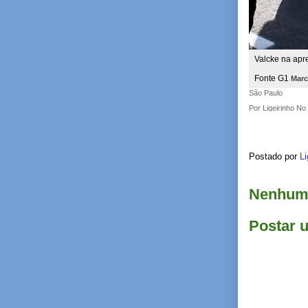
Valcke na apr
Fonte G1
Marc
São Paulo
Por Ligeirinho N
Postado por
Li
Nenhum 
Postar 