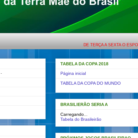
DE TERÇA A SEXTA O ESPORTE COM L
TABELA DA COPA 2018
-
Página inicial
TABELA DA COPA DO MUNDO
BRASILIERÃO SERIA A
Carregando...
Tabela do Brasileirão