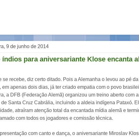
ra, 9 de junho de 2014
 índios para aniversariante Klose encanta
se recebe, diz certo ditado. Pois a Alemanha o levou ao pé da l
e, em apenas dois dias, já ter criado empatia com o povo brasile
ra, a DFB (Federação Alemã) organizou um treino aberto com a
l de Santa Cruz Cabrália, incluindo a aldeia indígena Pataxó. 
vidade, atraíram atenção total da encantada mídia alemã e ter
ramado com todos os jogadores e comissão técnica.
resentação com canto e dança, o aniversariante Miroslav Klose