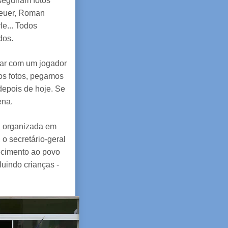
seguiram fotos
Neuer, Roman
le... Todos
dos.
tar com um jogador
mos fotos, pegamos
depois de hoje. Se
gena.
a organizada em
o secretário-geral
ecimento ao povo
uindo crianças -