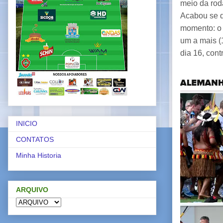
meio da rod
Acabou se d
momento: o 
um a mais (
dia 16, con
INICIO
CONTATOS
Minha Historia
ARQUIVO