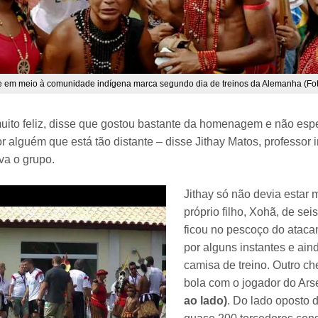
e em meio à comunidade indígena marca segundo dia de treinos da Alemanha (Foto:
 muito feliz, disse que gostou bastante da homenagem e não esp
r alguém que está tão distante – disse Jithay Matos, professor
a o grupo.
Jithay só não devia estar 
próprio filho, Xohã, de sei
ficou no pescoço do ataca
por alguns instantes e ai
camisa de treino. Outro ch
bola com o jogador do Ar
ao lado)
. Do lado oposto 