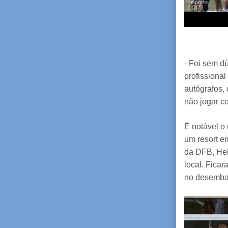
- Foi sem d
profissiona
autógrafos,
não jogar co
É notável o
um resort e
da DFB, Hel
local. Fica
no desemba