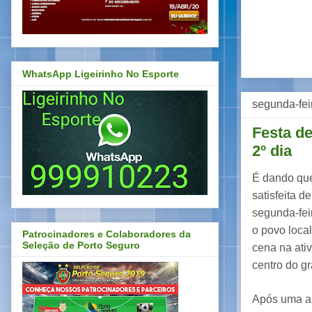
WhatsApp Ligeirinho No Esporte
segunda-fei
Festa de
2º dia
É dando que 
satisfeita d
segunda-fei
o povo loca
Patrocinadores e Colaboradores da
Seleção de Porto Seguro
cena na ati
centro do g
Após uma ap