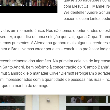
quase 200 torcedores con
com Mesut Özil, Manuel 
Weidenfeller, André Schürr
pacientes com tantos pedi
úvidas um momento único. Nós não temos oportunidades de es
l sequer, o que dirá de uma seleção que vai jogar a Copa. Tira
 demos presentes. A Alemanha ganhou mais alguns torcedores 
ntra o Brasil vamos torcer por eles – concluiu o professor indí
 reconhecimento dos alemães. Na primeira coletiva de imprens
m Santo André, bem próximo à concentração do “Campo Bahia”, 
mut Sandrock, e o manager Oliver Bierhoff reforçaram o agrad
ram impressionados com a quantidade de pessoas nas ruas - incl
rque na manhã de domingo.