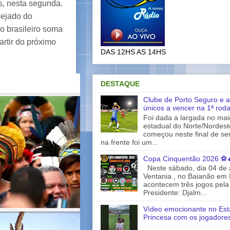
, nesta segunda.
sejado do
 brasileiro soma
artir do próximo
DAS 12HS AS 14HS
DESTAQUE
Clube de Porto Seguro e a
únicos a vencer na 1ª rod
Foi dada a largada no ma
estadual do Norte/Nordes
começou neste final de s
na frente foi um...
Copa Cinquentão 2026 ⚽
Neste sábado, dia 04 de a
Ventania , no Baianão em 
acontecem três jogos pela
Presidente: Djalm...
Vídeo emocionante no Est
Princesa com os jogadores