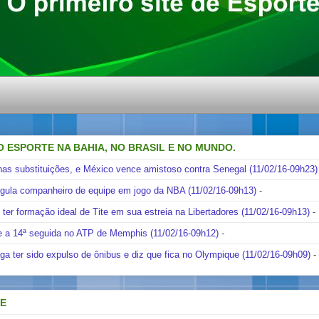
O ESPORTE NA BAHIA, NO BRASIL E NO MUNDO.
nas substituições, e México vence amistoso contra Senegal (11/02/16-09h23)
ngula companheiro de equipe em jogo da NBA (11/02/16-09h13)
-
i ter formação ideal de Tite em sua estreia na Libertadores (11/02/16-09h13)
-
e a 14ª seguida no ATP de Memphis (11/02/16-09h12)
-
ga ter sido expulso de ônibus e diz que fica no Olympique (11/02/16-09h09)
-
DE