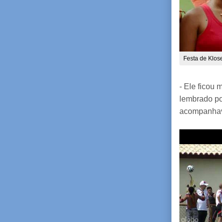
Festa de Klos
- Ele ficou
lembrado po
acompanhav