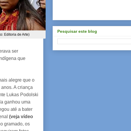
Pesquisar este blog
 Editoria de Arte)
erava ser
 indígena que
mais alegre que o
s anos. A criança
nte Lukas Podolski
nda ganhou uma
egou até a bater
senal
(veja vídeo
do gramado, os