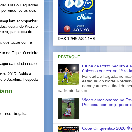
ender. Mas o Esquadrão
, por onde fez os dois
conseguiam acompanhar
adas, deixando Kieza e
eiro, participou do
DAS 12HS AS 14HS
os, que tocou com a
to de Filipe. O goleiro
DESTAQUE
 segunda rodada neste
Clube de Porto Seguro e a
únicos a vencer na 1ª rod
aval 2015. Bahia e
Foi dada a largada no ma
nto o Jacobina hospeda
estadual do Norte/Nordes
começou neste final de s
iano
na frente foi um...
Vídeo emocionante no Est
Princesa com os jogadores
de Tarso Bregalda
Copa Cinquentão 2026 ⚽