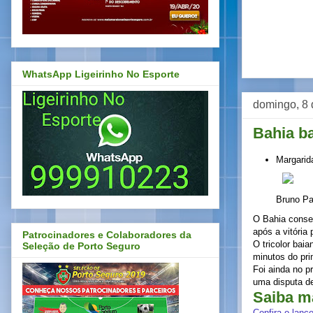
WhatsApp Ligeirinho No Esporte
domingo, 8 
Bahia ba
Margarid
Bruno Pa
O Bahia conse
após a vitória
Patrocinadores e Colaboradores da
O tricolor bai
Seleção de Porto Seguro
minutos do pri
Foi ainda no p
uma disputa de
Saiba m
Confira o lance