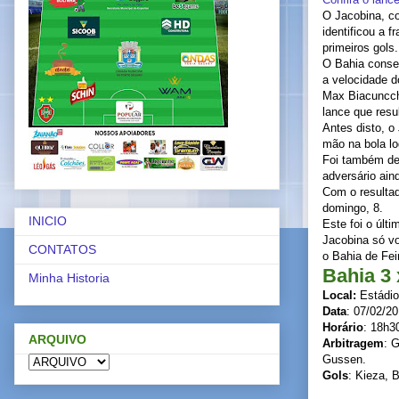
O Jacobina, co
identificou a 
primeiros gols.
O Bahia conse
a velocidade d
Max Biacuncchi
lance que resu
Antes disto, o
mão na bola lo
Foi também de 
adversário ain
Com o resultad
domingo, 8.
INICIO
Este foi o últ
Jacobina só vo
CONTATOS
o Bahia de Fei
Bahia 3
Minha Historia
Local:
Estádio
Data
: 07/02/2
Horário
: 18h3
ARQUIVO
Arbitragem
: 
Gussen.
Gols
: Kieza, 