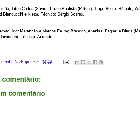
icão, Titi e Carlos (Sávio); Bruno Paulista (Pittoni), Tiago Real e Rômulo; Wi
 Biancucchi e Kieza. Técnico: Sérgio Soares.
Alemão, Igor Maranhão e Marcos Felipe; Brendon, Ananias, Fagner e Dinda (Mar
(Daividson). Técnico: Andrade.
geirinho No Esporte
às
04:44
comentário:
um comentário