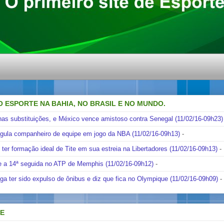
O ESPORTE NA BAHIA, NO BRASIL E NO MUNDO.
nas substituições, e México vence amistoso contra Senegal (11/02/16-09h23)
ngula companheiro de equipe em jogo da NBA (11/02/16-09h13)
-
i ter formação ideal de Tite em sua estreia na Libertadores (11/02/16-09h13)
-
e a 14ª seguida no ATP de Memphis (11/02/16-09h12)
-
ga ter sido expulso de ônibus e diz que fica no Olympique (11/02/16-09h09)
-
DE