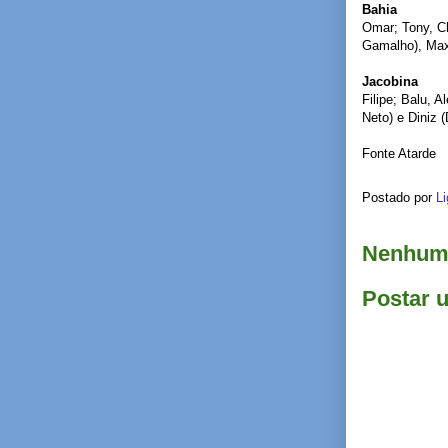
Bahia
Omar; Tony, Ch
Gamalho), Maxi
Jacobina
Filipe; Balu, 
Neto) e Diniz 
Fonte Atarde
Postado por
Li
Nenhum 
Postar 