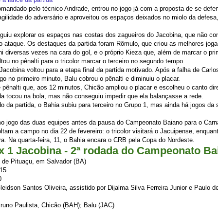
mandado pelo técnico Andrade, entrou no jogo já com a proposta de se def
fragilidade do adversário e aproveitou os espaços deixados no miolo da defesa
guiu explorar os espaços nas costas dos zagueiros do Jacobina, que não 
o ataque. Os destaques da partida foram Rômulo, que criou as melhores jog
 diversas vezes na cara do gol, e o próprio Kieza que, além de marcar o prim
ltou no pênalti para o tricolor marcar o terceiro no segundo tempo.
 Jacobina voltou para a etapa final da partida motivado. Após a falha de Carl
go no primeiro minuto, Balu cobrou o pênalti e diminuiu o placar.
pênalti que, aos 12 minutos, Chicão ampliou o placar e escolheu o canto direi
da tocou na bola, mas não conseguiu impedir que ela balançasse a rede.
o da partida, o Bahia subiu para terceiro no Grupo 1, mas ainda há jogos da
imo jogo das duas equipes antes da pausa do Campeonato Baiano para o Carn
ltam a campo no dia 22 de fevereiro: o tricolor visitará o Jacuipense, enqua
ra. Na quarta-feira, 11, o Bahia encara o CRB pela Copa do Nordeste.
 x 1 Jacobina - 2ª rodada do Campeonato Ba
 de Pituaçu, em Salvador (BA)
015
0
Gleidson Santos Oliveira, assistido por Dijalma Silva Ferreira Junior e Paulo 
Bruno Paulista, Chicão (BAH); Balu (JAC)