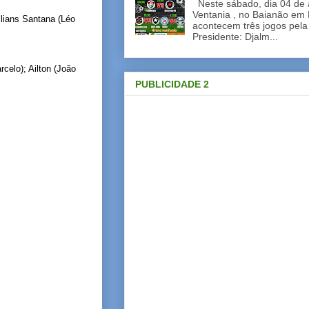
Neste sábado, dia 04 de a
Ventania , no Baianão em 
llians Santana (Léo
acontecem três jogos pela
Presidente: Djalm...
celo); Ailton (João
PUBLICIDADE 2