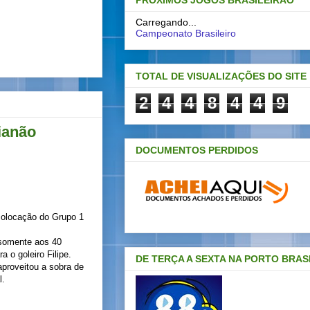
PRÓXIMOS JOGOS BRASILEIRAO
Carregando...
Campeonato Brasileiro
TOTAL DE VISUALIZAÇÕES DO SITE
2
4
4
8
4
4
9
ianão
DOCUMENTOS PERDIDOS
colocação do Grupo 1
u somente aos 40
 o goleiro Filipe.
DE TERÇA A SEXTA NA PORTO BRAS
aproveitou a sobra de
l.