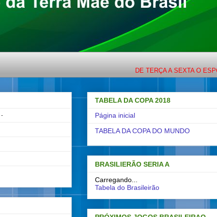
DE TERÇA A SEXTA O ESPORTE C
TABELA DA COPA 2018
-
Página inicial
TABELA DA COPA DO MUNDO
BRASILIERÃO SERIA A
Carregando...
Tabela do Brasileirão