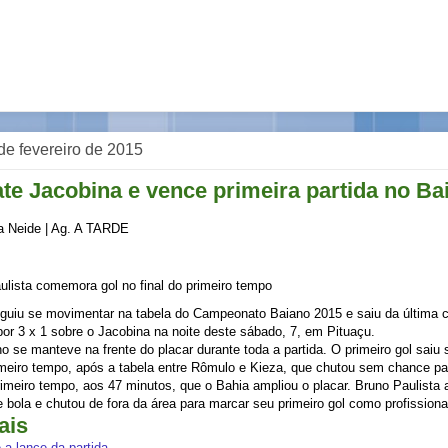
de fevereiro de 2015
te Jacobina e vence primeira partida no Ba
a Neide | Ag. A TARDE
ulista comemora gol no final do primeiro tempo
guiu se movimentar na tabela do Campeonato Baiano 2015 e saiu da última 
 por 3 x 1 sobre o Jacobina na noite deste sábado, 7, em Pituaçu.
ano se manteve na frente do placar durante toda a partida. O primeiro gol sai
meiro tempo, após a tabela entre Rômulo e Kieza, que chutou sem chance para
rimeiro tempo, aos 47 minutos, que o Bahia ampliou o placar. Bruno Paulista 
 bola e chutou de fora da área para marcar seu primeiro gol como profissiona
ais
 a lance da partida