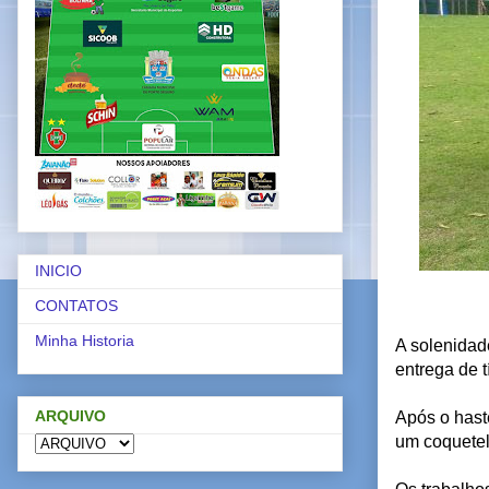
INICIO
CONTATOS
Minha Historia
A solenidade
entrega de t
ARQUIVO
Após o hast
um coquetel