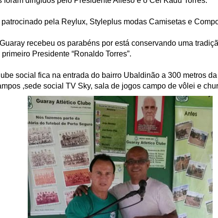
 foram dirigidos pelo Presidente Alieso e o Cel Kadu Torres.
i patrocinado pela Reylux, Styleplus modas Camisetas e Compo
Guaray recebeu os parabéns por está conservando uma tradiç
 primeiro Presidente “Ronaldo Torres”.
lube social fica na entrada do bairro Ubaldinão a 300 metros d
campos ,sede social TV Sky, sala de jogos campo de vôlei e chur