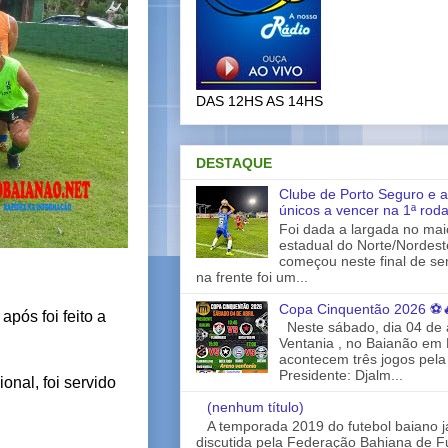
DAS 12HS AS 14HS
DESTAQUE
Clube de Porto Seguro e a
únicos a vencer na 1ª rod
Foi dada a largada no ma
estadual do Norte/Nordes
começou neste final de s
na frente foi um...
Copa Cinquentão 2026 ⚽
após foi feito a
Neste sábado, dia 04 de a
Ventania , no Baianão em 
acontecem três jogos pela
Presidente: Djalm...
onal, foi servido
(nenhum título)
A temporada 2019 do futebol baiano 
discutida pela Federação Bahiana de Fu