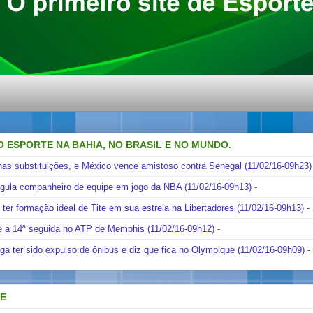
O ESPORTE NA BAHIA, NO BRASIL E NO MUNDO.
nas substituições, e México vence amistoso contra Senegal (11/02/16-09h23)
ngula companheiro de equipe em jogo da NBA (11/02/16-09h13)
-
i ter formação ideal de Tite em sua estreia na Libertadores (11/02/16-09h13)
-
e a 14ª seguida no ATP de Memphis (11/02/16-09h12)
-
ga ter sido expulso de ônibus e diz que fica no Olympique (11/02/16-09h09)
-
DE