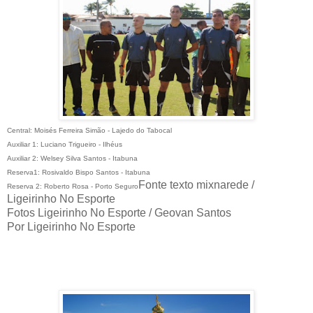
Central: Moisés Ferreira Simão - Lajedo do Tabocal
Auxiliar 1: Luciano Trigueiro - Ilhéus
Auxiliar 2: Welsey Silva Santos - Itabuna
Reserva1: Rosivaldo Bispo Santos - Itabuna
Fonte texto mixnarede /
Reserva 2: Roberto Rosa - Porto Seguro
Ligeirinho No Esporte
Fotos Ligeirinho No Esporte / Geovan Santos
Por Ligeirinho No Esporte